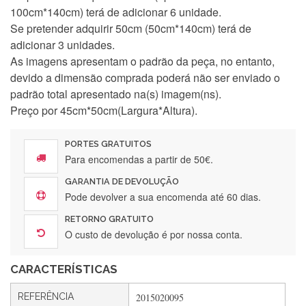
100cm*140cm) terá de adicionar 6 unidade.
Se pretender adquirir 50cm (50cm*140cm) terá de
adicionar 3 unidades.
As imagens apresentam o padrão da peça, no entanto,
devido a dimensão comprada poderá não ser enviado o
padrão total apresentado na(s) imagem(ns).
Preço por 45cm*50cm(Largura*Altura).
PORTES GRATUITOS
Para encomendas a partir de 50€.
GARANTIA DE DEVOLUÇÃO
Silvia Lopes
Pode devolver a sua encomenda até 60 dias.
Encomenda direitinha. Rapidez e segurança. Volto a
RETORNO GRATUITO
encomendar.
O custo de devolução é por nossa conta.
CARACTERÍSTICAS
Silvia André
REFERÊNCIA
2015020095
Gostei ,Serviço bastante rápido. recomendo