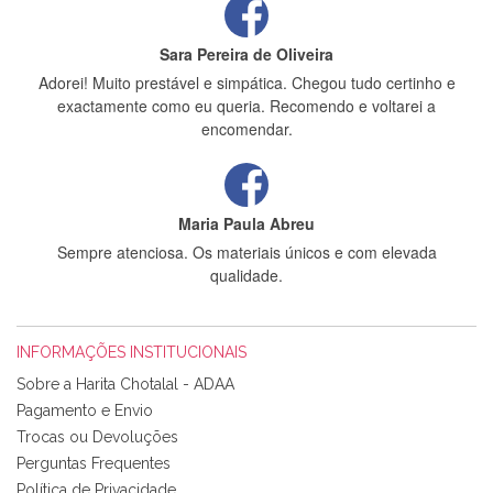
Sara Pereira de Oliveira
Adorei! Muito prestável e simpática. Chegou tudo certinho e
exactamente como eu queria. Recomendo e voltarei a
encomendar.
Maria Paula Abreu
Sempre atenciosa. Os materiais únicos e com elevada
qualidade.
INFORMAÇÕES INSTITUCIONAIS
Rosa Medeiros
Sobre a Harita Chotalal - ADAA
Tudo chegou em condições, pois os produtos vieram muito
Pagamento e Envio
bem acondicionados. Estou plenamente satisfeita com os
Trocas ou Devoluções
produtos adquiridos. Relativamente à bolsa, tem um tecido
Perguntas Frequentes
com um padrão e cores muito bonitas e a execução está
perfeitíssima. Futuramente penso voltar a comprar na vossa
Política de Privacidade