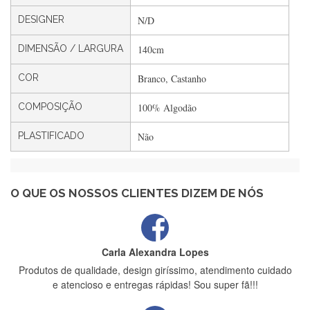
DESIGNER
N/D
DIMENSÃO / LARGURA
140cm
Filipa Freire
Rápido, atendimento 5*. Hoje chegará a segunda encomenda
COR
Branco, Castanho
feita de muitas certamente❤️
COMPOSIÇÃO
100% Algodão
PLASTIFICADO
Não
Maria Aldeano
Recebi a minha encomenda, rápida entrega e vinha muito
bem protegida para o transporte, muito obrigada , serviço 5
estrelas
O QUE OS NOSSOS CLIENTES DIZEM DE NÓS
Carla Alexandra Lopes
Produtos de qualidade, design giríssimo, atendimento cuidado
e atencioso e entregas rápidas! Sou super fã!!!