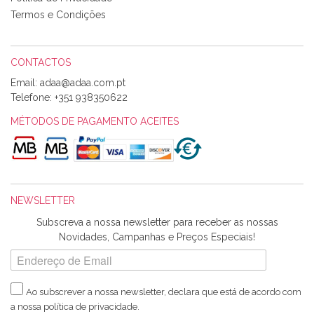
loja, têm excelentes artigos a um preço muito justo. A
Termos e Condições
expedição da encomenda foi muito rápida.
CONTACTOS
Email:
Alexandra Morais
Telefone:
+351 938350622
Olá boa Noite. Os meus tecidos chegaram hoje. Muito
obrigada pelo miminho que dá um jeitaço pras minhas linhas
MÉTODOS DE PAGAMENTO ACEITES
de bordar e não sei o que pões nos tecidos, mas que cheiram
maravilhosamente ... cheiram! :) Muito Obrigada.
NEWSLETTER
Ana Franco
Subscreva a nossa newsletter para receber as nossas
Harita a minha encomenda já chegou. :) Muito obrigada pela
Novidades, Campanhas e Preços Especiais!
rapidez no envio, pela qualidade dos materiais que me
enviaste e pela simpatia de sempre. :)
Ao subscrever a nossa newsletter, declara que está de acordo com
a nossa
política de privacidade
.