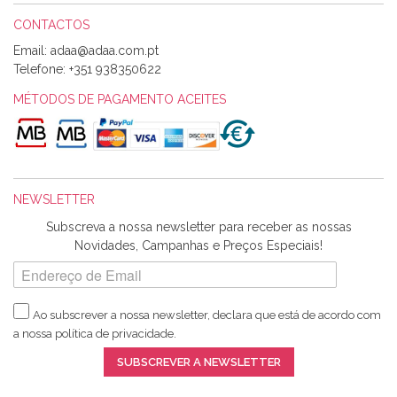
CONTACTOS
Email:
Alexandra Morais
Telefone:
+351 938350622
Olá boa Noite. Os meus tecidos chegaram hoje. Muito
obrigada pelo miminho que dá um jeitaço pras minhas linhas
MÉTODOS DE PAGAMENTO ACEITES
de bordar e não sei o que pões nos tecidos, mas que cheiram
maravilhosamente ... cheiram! :) Muito Obrigada.
NEWSLETTER
Ana Franco
Subscreva a nossa newsletter para receber as nossas
Harita a minha encomenda já chegou. :) Muito obrigada pela
Novidades, Campanhas e Preços Especiais!
rapidez no envio, pela qualidade dos materiais que me
enviaste e pela simpatia de sempre. :)
Ao subscrever a nossa newsletter, declara que está de acordo com
a nossa
política de privacidade
.
Catarina Amaro
SUBSCREVER A NEWSLETTER
5 estrelas. Gosto muito do serviço. A Harita Chotalal é muito
disponível e atenciosa. Os artigos chegam rápido.