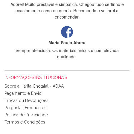
Adorei! Muito prestável e simpática. Chegou tudo certinho e
exactamente como eu queria. Recomendo e voltarei a
encomendar.
Maria Paula Abreu
Sempre atenciosa. Os materiais únicos e com elevada
qualidade.
INFORMAÇÕES INSTITUCIONAIS
Rosa Medeiros
Sobre a Harita Chotalal - ADAA
Tudo chegou em condições, pois os produtos vieram muito
Pagamento e Envio
bem acondicionados. Estou plenamente satisfeita com os
Trocas ou Devoluções
produtos adquiridos. Relativamente à bolsa, tem um tecido
Perguntas Frequentes
com um padrão e cores muito bonitas e a execução está
perfeitíssima. Futuramente penso voltar a comprar na vossa
Política de Privacidade
loja, têm excelentes artigos a um preço muito justo. A
Termos e Condições
expedição da encomenda foi muito rápida.