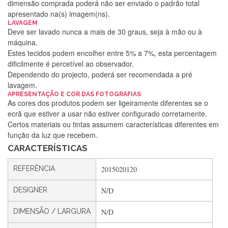
dimensão comprada poderá não ser enviado o padrão total
apresentado na(s) imagem(ns).
LAVAGEM
Deve ser lavado nunca a mais de 30 graus, seja à mão ou à
máquina.
Estes tecidos podem encolher entre 5% a 7%, esta percentagem
dificilmente é percetível ao observador.
Dependendo do projecto, poderá ser recomendada a pré
lavagem.
APRESENTAÇÃO E COR DAS FOTOGRAFIAS
As cores dos produtos podem ser ligeiramente diferentes se o
Silvia Lopes
ecrã que estiver a usar não estiver configurado corretamente.
Certos materiais ou tintas assumem características diferentes em
Encomenda direitinha. Rapidez e segurança. Volto a
função da luz que recebem.
encomendar.
CARACTERÍSTICAS
REFERÊNCIA
2015020120
Silvia André
DESIGNER
N/D
Gostei ,Serviço bastante rápido. recomendo
DIMENSÃO / LARGURA
N/D