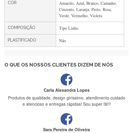
COR
Amarelo, Azul, Branco, Castanho,
Filipa Freire
Cinzento, Laranja, Preto, Rosa,
Rápido, atendimento 5*. Hoje chegará a segunda encomenda
Verde, Vermelho, Violeta
feita de muitas certamente❤️
COMPOSIÇÃO
Tipo Linho
PLASTIFICADO
Não
Maria Aldeano
Recebi a minha encomenda, rápida entrega e vinha muito
bem protegida para o transporte, muito obrigada , serviço 5
estrelas
O QUE OS NOSSOS CLIENTES DIZEM DE NÓS
Carla Alexandra Lopes
Produtos de qualidade, design giríssimo, atendimento cuidado
e atencioso e entregas rápidas! Sou super fã!!!
Sara Pereira de Oliveira