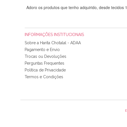
Adoro os produtos que tenho adquirido, desde tecidos
INFORMAÇÕES INSTITUCIONAIS
Sobre a Harita Chotalal - ADAA
Pagamento e Envio
Trocas ou Devoluções
Perguntas Frequentes
Política de Privacidade
Tudo chegou em condições, pois os produtos vieram muit
Termos e Condições
padrão e cores muito bonitas e a execução está perfe
E
Olá boa Noite. Os meus tecidos chegaram hoje. Muito