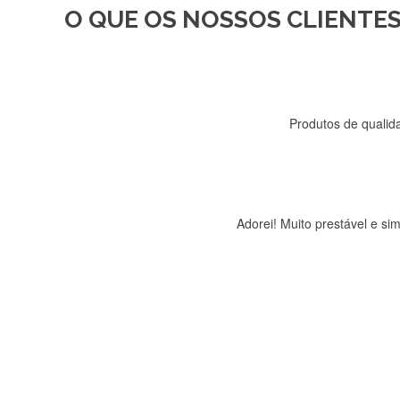
O QUE OS NOSSOS CLIENTES
Recebi a minha encomenda, r
Produtos de qualida
Adorei! Muito prestável e s