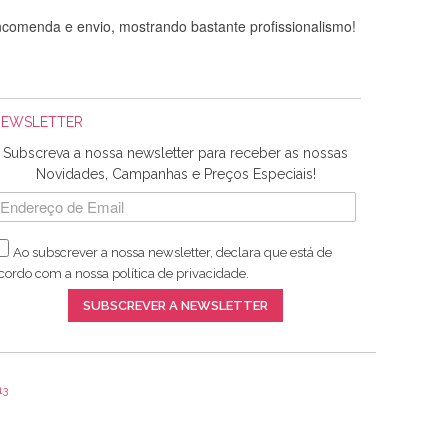
comenda e envio, mostrando bastante profissionalismo!
NEWSLETTER
Subscreva a nossa newsletter para receber as nossas
Novidades, Campanhas e Preços Especiais!
Ao subscrever a nossa newsletter, declara que está de
adquiridos. Relativamente à bolsa, tem um tecido com um
cordo com a nossa
política de privacidade
.
lentes artigos a um preço muito justo. A expedição da
SUBSCREVER A NEWSLETTER
13
ar e não sei o que pões nos tecidos, mas que cheiram