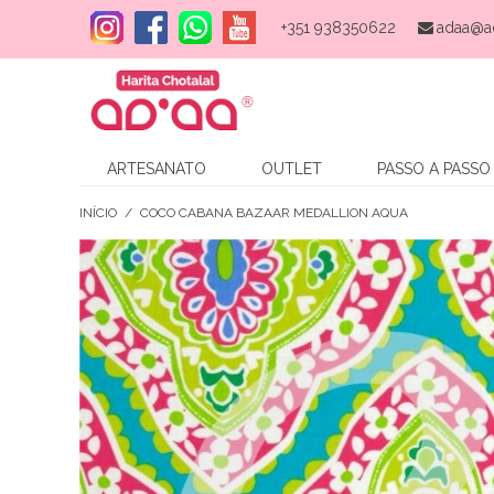
+351 938350622
adaa@a
ARTESANATO
OUTLET
PASSO A PASSO
INÍCIO
/
COCO CABANA BAZAAR MEDALLION AQUA