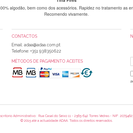
 100% algodão, bem como dos acessórios. Rapidez no tratamento as en
Recomendo vivamente.
CONTACTOS
Sílvia Maria Bernardino Mestre
Email:
Informo que recebi hoje a encomenda, gostei muito dos tecidos.
Telefone:
+351 938350622
MÉTODOS DE PAGAMENTO ACEITES
Rosa Medeiros
o bem acondicionados. Estou plenamente satisfeita com os produtos 
a
itíssima. Futuramente penso voltar a comprar na vossa loja, têm exce
encomenda foi muito rápida.
scritorio Administrativo : Rua Casal do Seixo 11 - 2565-642 Torres Vedras - NIF: 2079462
Alexandra Morais
© 2015 até a actualidade ADAA. Todos os direitos reservados.
 obrigada pelo miminho que dá um jeitaço pras minhas linhas de bord
maravilhosamente ... cheiram! :) Muito Obrigada.