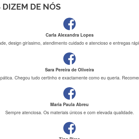
 DIZEM DE NÓS
ápida entrega e vinha muito bem protegida para o transporte, muito o
Carla Alexandra Lopes
de, design giríssimo, atendimento cuidado e atencioso e entregas rápi
Sara Pereira de Oliveira
impática. Chegou tudo certinho e exactamente como eu queria. Recome
Maria Paula Abreu
Sempre atenciosa. Os materiais únicos e com elevada qualidade.
Tina Pires