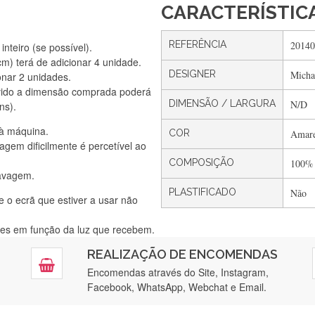
CARACTERÍSTIC
REFERÊNCIA
20140
nteiro (se possível).
) terá de adicionar 4 unidade.
DESIGNER
Micha
onar 2 unidades.
Silvia Lopes
vido a dimensão comprada poderá
Encomenda direitinha. Rapidez e segurança. Volto a encomendar.
DIMENSÃO / LARGURA
N/D
ns).
 à máquina.
COR
Amare
gem dificilmente é percetível ao
Silvia André
COMPOSIÇÃO
100%
lavagem.
Gostei ,Serviço bastante rápido. recomendo
PLASTIFICADO
Não
e o ecrã que estiver a usar não
ntes em função da luz que recebem.
Filipa Freire
REALIZAÇÃO DE ENCOMENDAS
tendimento 5*. Hoje chegará a segunda encomenda feita de muitas ce
Encomendas através do Site, Instagram,
Facebook, WhatsApp, Webchat e Email.
Maria Aldeano