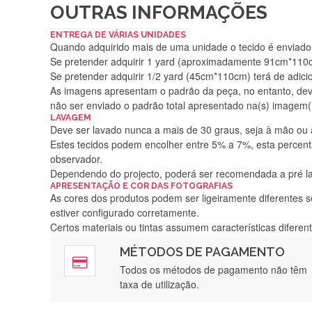
OUTRAS INFORMAÇÕES
ENTREGA DE VÁRIAS UNIDADES
Quando adquirido mais de uma unidade o tecido é enviado i
Se pretender adquirir 1 yard (aproximadamente 91cm*110cm
Se pretender adquirir 1/2 yard (45cm*110cm) terá de adici
As imagens apresentam o padrão da peça, no entanto, de
não ser enviado o padrão total apresentado na(s) imagem(
LAVAGEM
Deve ser lavado nunca a mais de 30 graus, seja à mão ou
Estes tecidos podem encolher entre 5% a 7%, esta percenta
observador.
Dependendo do projecto, poderá ser recomendada a pré 
APRESENTAÇÃO E COR DAS FOTOGRAFIAS
As cores dos produtos podem ser ligeiramente diferentes s
estiver configurado corretamente.
Certos materiais ou tintas assumem características difere
MÉTODOS DE PAGAMENTO
Rápido, a
Todos os métodos de pagamento não têm
taxa de utilização.