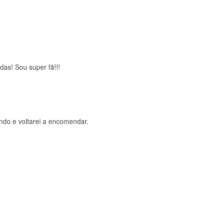
brigada , serviço 5 estrelas
das! Sou super fã!!!
ndo e voltarei a encomendar.