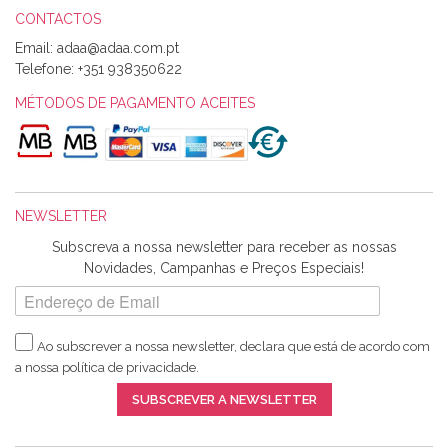
CONTACTOS
Email:
Alexandra Morais
Telefone:
+351 938350622
Olá boa Noite. Os meus tecidos chegaram hoje. Muito
obrigada pelo miminho que dá um jeitaço pras minhas linhas
MÉTODOS DE PAGAMENTO ACEITES
de bordar e não sei o que pões nos tecidos, mas que cheiram
maravilhosamente ... cheiram! :) Muito Obrigada.
NEWSLETTER
Ana Franco
Subscreva a nossa newsletter para receber as nossas
Harita a minha encomenda já chegou. :) Muito obrigada pela
Novidades, Campanhas e Preços Especiais!
rapidez no envio, pela qualidade dos materiais que me
enviaste e pela simpatia de sempre. :)
Ao subscrever a nossa newsletter, declara que está de acordo com
a nossa
política de privacidade
.
Catarina Amaro
SUBSCREVER A NEWSLETTER
5 estrelas. Gosto muito do serviço. A Harita Chotalal é muito
disponível e atenciosa. Os artigos chegam rápido.