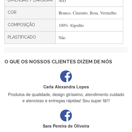
DIMENSÃO / LARGURA
N/D
Filipa Freire
Rápido, atendimento 5*. Hoje chegará a segunda encomenda
COR
Branco, Cinzento, Rosa, Vermelho
feita de muitas certamente❤️
COMPOSIÇÃO
100% Algodão
PLASTIFICADO
Não
Maria Aldeano
Recebi a minha encomenda, rápida entrega e vinha muito
bem protegida para o transporte, muito obrigada , serviço 5
estrelas
O QUE OS NOSSOS CLIENTES DIZEM DE NÓS
Carla Alexandra Lopes
Produtos de qualidade, design giríssimo, atendimento cuidado
e atencioso e entregas rápidas! Sou super fã!!!
Sara Pereira de Oliveira