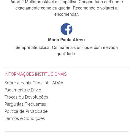
Adorei! Muito prestável e simpática. Chegou tudo certinho e
exactamente como eu queria. Recomendo e voltarei a
encomendar.
Maria Paula Abreu
Sempre atenciosa. Os materiais únicos e com elevada
qualidade.
INFORMAÇÕES INSTITUCIONAIS
Rosa Medeiros
Sobre a Harita Chotalal - ADAA
Tudo chegou em condições, pois os produtos vieram muito
Pagamento e Envio
bem acondicionados. Estou plenamente satisfeita com os
Trocas ou Devoluções
produtos adquiridos. Relativamente à bolsa, tem um tecido
Perguntas Frequentes
com um padrão e cores muito bonitas e a execução está
perfeitíssima. Futuramente penso voltar a comprar na vossa
Política de Privacidade
loja, têm excelentes artigos a um preço muito justo. A
Termos e Condições
expedição da encomenda foi muito rápida.