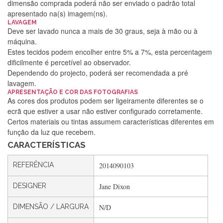
dimensão comprada poderá não ser enviado o padrão total
apresentado na(s) imagem(ns).
LAVAGEM
Deve ser lavado nunca a mais de 30 graus, seja à mão ou à
máquina.
Estes tecidos podem encolher entre 5% a 7%, esta percentagem
dificilmente é percetível ao observador.
Dependendo do projecto, poderá ser recomendada a pré
lavagem.
APRESENTAÇÃO E COR DAS FOTOGRAFIAS
Silvia Lopes
As cores dos produtos podem ser ligeiramente diferentes se o
ecrã que estiver a usar não estiver configurado corretamente.
Encomenda direitinha. Rapidez e segurança. Volto a
Certos materiais ou tintas assumem características diferentes em
encomendar.
função da luz que recebem.
CARACTERÍSTICAS
Silvia André
REFERÊNCIA
2014090103
Gostei ,Serviço bastante rápido. recomendo
DESIGNER
Jane Dixon
DIMENSÃO / LARGURA
N/D
Filipa Freire