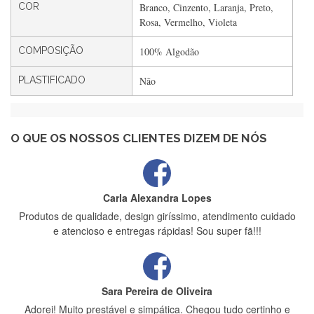
COR
Branco, Cinzento, Laranja, Preto,
Rápido, atendimento 5*. Hoje chegará a segunda encomenda
Rosa, Vermelho, Violeta
feita de muitas certamente❤️
COMPOSIÇÃO
100% Algodão
PLASTIFICADO
Não
Maria Aldeano
Recebi a minha encomenda, rápida entrega e vinha muito
bem protegida para o transporte, muito obrigada , serviço 5
estrelas
O QUE OS NOSSOS CLIENTES DIZEM DE NÓS
Carla Alexandra Lopes
Produtos de qualidade, design giríssimo, atendimento cuidado
e atencioso e entregas rápidas! Sou super fã!!!
Sara Pereira de Oliveira
Adorei! Muito prestável e simpática. Chegou tudo certinho e