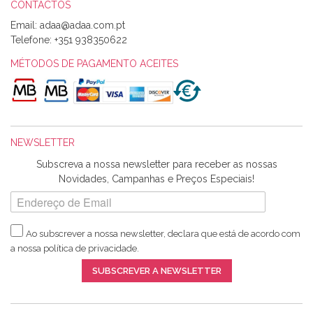
CONTACTOS
Email:
Alexandra Morais
Telefone:
+351 938350622
Olá boa Noite. Os meus tecidos chegaram hoje. Muito
obrigada pelo miminho que dá um jeitaço pras minhas linhas
MÉTODOS DE PAGAMENTO ACEITES
de bordar e não sei o que pões nos tecidos, mas que cheiram
maravilhosamente ... cheiram! :) Muito Obrigada.
NEWSLETTER
Ana Franco
Subscreva a nossa newsletter para receber as nossas
Harita a minha encomenda já chegou. :) Muito obrigada pela
Novidades, Campanhas e Preços Especiais!
rapidez no envio, pela qualidade dos materiais que me
enviaste e pela simpatia de sempre. :)
Ao subscrever a nossa newsletter, declara que está de acordo com
a nossa
política de privacidade
.
Catarina Amaro
SUBSCREVER A NEWSLETTER
5 estrelas. Gosto muito do serviço. A Harita Chotalal é muito
disponível e atenciosa. Os artigos chegam rápido.
Recomendo.