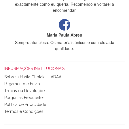
exactamente como eu queria. Recomendo e voltarei a
encomendar.
Maria Paula Abreu
Sempre atenciosa. Os materiais únicos e com elevada
qualidade.
INFORMAÇÕES INSTITUCIONAIS
Rosa Medeiros
Sobre a Harita Chotalal - ADAA
Tudo chegou em condições, pois os produtos vieram muito
Pagamento e Envio
bem acondicionados. Estou plenamente satisfeita com os
Trocas ou Devoluções
produtos adquiridos. Relativamente à bolsa, tem um tecido
Perguntas Frequentes
com um padrão e cores muito bonitas e a execução está
perfeitíssima. Futuramente penso voltar a comprar na vossa
Política de Privacidade
loja, têm excelentes artigos a um preço muito justo. A
Termos e Condições
expedição da encomenda foi muito rápida.