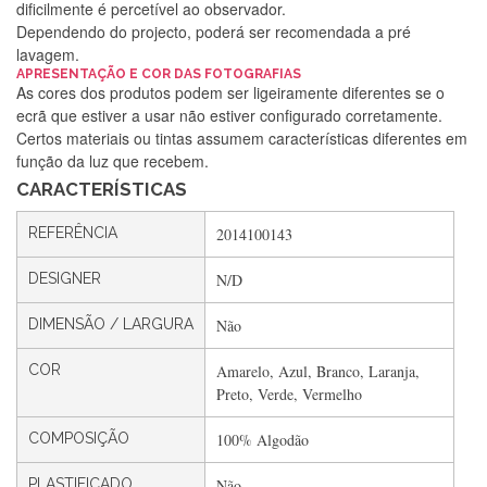
dificilmente é percetível ao observador.
Dependendo do projecto, poderá ser recomendada a pré
lavagem.
APRESENTAÇÃO E COR DAS FOTOGRAFIAS
Silvia Lopes
As cores dos produtos podem ser ligeiramente diferentes se o
ecrã que estiver a usar não estiver configurado corretamente.
Encomenda direitinha. Rapidez e segurança. Volto a
Certos materiais ou tintas assumem características diferentes em
encomendar.
função da luz que recebem.
CARACTERÍSTICAS
Silvia André
REFERÊNCIA
2014100143
Gostei ,Serviço bastante rápido. recomendo
DESIGNER
N/D
DIMENSÃO / LARGURA
Não
Filipa Freire
COR
Amarelo, Azul, Branco, Laranja,
Rápido, atendimento 5*. Hoje chegará a segunda encomenda
Preto, Verde, Vermelho
feita de muitas certamente❤️
COMPOSIÇÃO
100% Algodão
PLASTIFICADO
Não