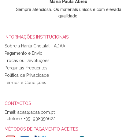
Maria Paula Abreu
Sempre atenciosa. Os materiais únicos e com elevada
qualidade.
INFORMAÇÕES INSTITUCIONAIS
Rosa Medeiros
Sobre a Harita Chotalal - ADAA
Tudo chegou em condições, pois os produtos vieram muito
Pagamento e Envio
bem acondicionados. Estou plenamente satisfeita com os
Trocas ou Devoluções
produtos adquiridos. Relativamente à bolsa, tem um tecido
Perguntas Frequentes
com um padrão e cores muito bonitas e a execução está
perfeitíssima. Futuramente penso voltar a comprar na vossa
Política de Privacidade
loja, têm excelentes artigos a um preço muito justo. A
Termos e Condições
expedição da encomenda foi muito rápida.
CONTACTOS
Email:
Alexandra Morais
Telefone:
+351 938350622
Olá boa Noite. Os meus tecidos chegaram hoje. Muito
obrigada pelo miminho que dá um jeitaço pras minhas linhas
MÉTODOS DE PAGAMENTO ACEITES
de bordar e não sei o que pões nos tecidos, mas que cheiram