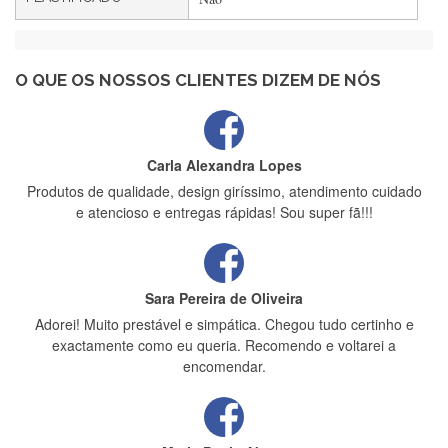
Maria Aldeano
Recebi a minha encomenda, rápida entrega e vinha muito
bem protegida para o transporte, muito obrigada , serviço 5
estrelas
O QUE OS NOSSOS CLIENTES DIZEM DE NÓS
Carla Alexandra Lopes
Produtos de qualidade, design giríssimo, atendimento cuidado
e atencioso e entregas rápidas! Sou super fã!!!
Sara Pereira de Oliveira
Adorei! Muito prestável e simpática. Chegou tudo certinho e
exactamente como eu queria. Recomendo e voltarei a
encomendar.