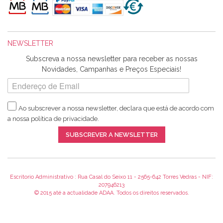
maravilhosamente ... cheiram! :) Muito Obrigada.
NEWSLETTER
Ana Franco
Subscreva a nossa newsletter para receber as nossas
Harita a minha encomenda já chegou. :) Muito obrigada pela
Novidades, Campanhas e Preços Especiais!
rapidez no envio, pela qualidade dos materiais que me
enviaste e pela simpatia de sempre. :)
Ao subscrever a nossa newsletter, declara que está de acordo com
a nossa
política de privacidade
.
Catarina Amaro
SUBSCREVER A NEWSLETTER
5 estrelas. Gosto muito do serviço. A Harita Chotalal é muito
disponível e atenciosa. Os artigos chegam rápido.
Recomendo.
Escritorio Administrativo : Rua Casal do Seixo 11 - 2565-642 Torres Vedras - NIF:
207946213
© 2015 até a actualidade ADAA. Todos os direitos reservados.
Teresa Duarte
Já sou cliente à algum tempo e encontro me super satisfeita!