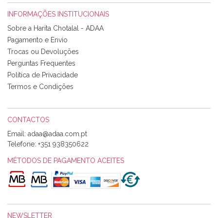
INFORMAÇÕES INSTITUCIONAIS
Rosa Medeiros
Sobre a Harita Chotalal - ADAA
Tudo chegou em condições, pois os produtos vieram muito
Pagamento e Envio
bem acondicionados. Estou plenamente satisfeita com os
Trocas ou Devoluções
produtos adquiridos. Relativamente à bolsa, tem um tecido
Perguntas Frequentes
com um padrão e cores muito bonitas e a execução está
perfeitíssima. Futuramente penso voltar a comprar na vossa
Política de Privacidade
loja, têm excelentes artigos a um preço muito justo. A
Termos e Condições
expedição da encomenda foi muito rápida.
CONTACTOS
Email:
Alexandra Morais
Telefone:
+351 938350622
Olá boa Noite. Os meus tecidos chegaram hoje. Muito
obrigada pelo miminho que dá um jeitaço pras minhas linhas
MÉTODOS DE PAGAMENTO ACEITES
de bordar e não sei o que pões nos tecidos, mas que cheiram
maravilhosamente ... cheiram! :) Muito Obrigada.
NEWSLETTER