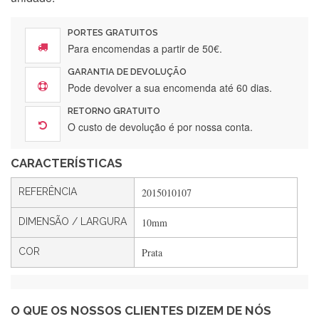
Encomenda direitinha. Rapidez e segurança. Volto a
encomendar.
PORTES GRATUITOS
Para encomendas a partir de 50€.
GARANTIA DE DEVOLUÇÃO
Silvia André
Pode devolver a sua encomenda até 60 dias.
Gostei ,Serviço bastante rápido. recomendo
RETORNO GRATUITO
O custo de devolução é por nossa conta.
CARACTERÍSTICAS
Filipa Freire
Rápido, atendimento 5*. Hoje chegará a segunda encomenda
REFERÊNCIA
2015010107
feita de muitas certamente❤️
DIMENSÃO / LARGURA
10mm
COR
Prata
Maria Aldeano
Recebi a minha encomenda, rápida entrega e vinha muito
bem protegida para o transporte, muito obrigada , serviço 5
estrelas
O QUE OS NOSSOS CLIENTES DIZEM DE NÓS