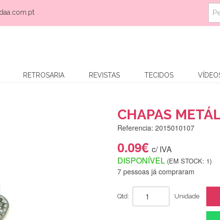
daa.com.pt
RETROSARIA
REVISTAS
TECIDOS
VÍDEO
CHAPAS METÁL
Referencia: 2015010107
0.09€
c/ IVA
DISPONÍVEL
(EM STOCK: 1)
7 pessoas já compraram
Qtd:
Unidade