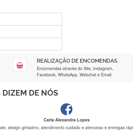
Silvia André
Gostei ,Serviço bastante rápido. recomendo
Filipa Freire
REALIZAÇÃO DE ENCOMENDAS
tendimento 5*. Hoje chegará a segunda encomenda feita de muitas ce
Encomendas através do Site, Instagram,
Facebook, WhatsApp, Webchat e Email.
Maria Aldeano
 DIZEM DE NÓS
ápida entrega e vinha muito bem protegida para o transporte, muito o
Carla Alexandra Lopes
de, design giríssimo, atendimento cuidado e atencioso e entregas rápi