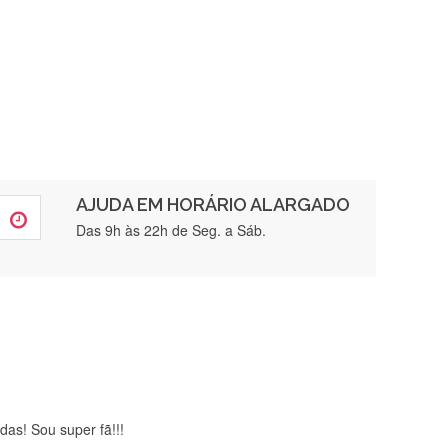
AJUDA EM HORÁRIO ALARGADO
rtamente❤️
Das 9h às 22h de Seg. a Sáb.
brigada , serviço 5 estrelas
das! Sou super fã!!!