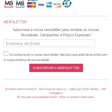
maravilhosamente ... cheiram! :) Muito Obrigada.
NEWSLETTER
Ana Franco
Subscreva a nossa newsletter para receber as nossas
Harita a minha encomenda já chegou. :) Muito obrigada pela
Novidades, Campanhas e Preços Especiais!
rapidez no envio, pela qualidade dos materiais que me
enviaste e pela simpatia de sempre. :)
Ao subscrever a nossa newsletter, declara que está de acordo com
a nossa
política de privacidade
.
Catarina Amaro
SUBSCREVER A NEWSLETTER
5 estrelas. Gosto muito do serviço. A Harita Chotalal é muito
disponível e atenciosa. Os artigos chegam rápido.
Recomendo.
Escritorio Administrativo : Rua Casal do Seixo 11 - 2565-642 Torres Vedras - NIF:
207946213
© 2015 até a actualidade ADAA. Todos os direitos reservados.
Teresa Duarte
Já sou cliente à algum tempo e encontro me super satisfeita!