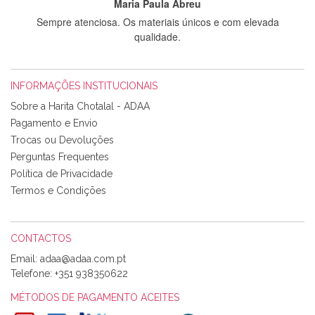
Maria Paula Abreu
Sempre atenciosa. Os materiais únicos e com elevada
qualidade.
INFORMAÇÕES INSTITUCIONAIS
Rosa Medeiros
Sobre a Harita Chotalal - ADAA
Tudo chegou em condições, pois os produtos vieram muito
Pagamento e Envio
bem acondicionados. Estou plenamente satisfeita com os
Trocas ou Devoluções
produtos adquiridos. Relativamente à bolsa, tem um tecido
Perguntas Frequentes
com um padrão e cores muito bonitas e a execução está
perfeitíssima. Futuramente penso voltar a comprar na vossa
Política de Privacidade
loja, têm excelentes artigos a um preço muito justo. A
Termos e Condições
expedição da encomenda foi muito rápida.
CONTACTOS
Email:
Alexandra Morais
Telefone:
+351 938350622
Olá boa Noite. Os meus tecidos chegaram hoje. Muito
obrigada pelo miminho que dá um jeitaço pras minhas linhas
MÉTODOS DE PAGAMENTO ACEITES
de bordar e não sei o que pões nos tecidos, mas que cheiram