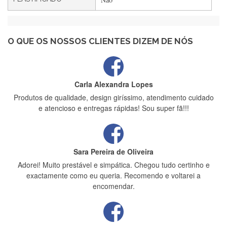
Maria Aldeano
Recebi a minha encomenda, rápida entrega e vinha muito
bem protegida para o transporte, muito obrigada , serviço 5
estrelas
O QUE OS NOSSOS CLIENTES DIZEM DE NÓS
Carla Alexandra Lopes
Produtos de qualidade, design giríssimo, atendimento cuidado
e atencioso e entregas rápidas! Sou super fã!!!
Sara Pereira de Oliveira
Adorei! Muito prestável e simpática. Chegou tudo certinho e
exactamente como eu queria. Recomendo e voltarei a
encomendar.