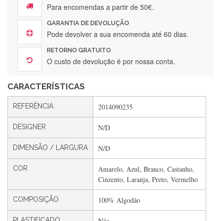
Para encomendas a partir de 50€.
GARANTIA DE DEVOLUÇÃO
Pode devolver a sua encomenda até 60 dias.
Silvia Lopes
RETORNO GRATUITO
Encomenda direitinha. Rapidez e segurança. Volto a
O custo de devolução é por nossa conta.
encomendar.
CARACTERÍSTICAS
Silvia André
REFERÊNCIA
2014090235
Gostei ,Serviço bastante rápido. recomendo
DESIGNER
N/D
DIMENSÃO / LARGURA
N/D
Filipa Freire
COR
Amarelo, Azul, Branco, Castanho,
Rápido, atendimento 5*. Hoje chegará a segunda encomenda
Cinzento, Laranja, Preto, Vermelho
feita de muitas certamente❤️
COMPOSIÇÃO
100% Algodão
PLASTIFICADO
Não