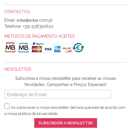
CONTACTOS
Email:
Alexandra Morais
Telefone:
+351 938350622
Olá boa Noite. Os meus tecidos chegaram hoje. Muito
obrigada pelo miminho que dá um jeitaço pras minhas linhas
MÉTODOS DE PAGAMENTO ACEITES
de bordar e não sei o que pões nos tecidos, mas que cheiram
maravilhosamente ... cheiram! :) Muito Obrigada.
NEWSLETTER
Ana Franco
Subscreva a nossa newsletter para receber as nossas
Harita a minha encomenda já chegou. :) Muito obrigada pela
Novidades, Campanhas e Preços Especiais!
rapidez no envio, pela qualidade dos materiais que me
enviaste e pela simpatia de sempre. :)
Ao subscrever a nossa newsletter, declara que está de acordo com
a nossa
política de privacidade
.
Catarina Amaro
SUBSCREVER A NEWSLETTER
5 estrelas. Gosto muito do serviço. A Harita Chotalal é muito