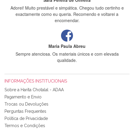
Sara Pereira de Oliveira
Adorei! Muito prestável e simpática. Chegou tudo certinho e
exactamente como eu queria. Recomendo e voltarei a
encomendar.
Maria Paula Abreu
Sempre atenciosa. Os materiais únicos e com elevada
qualidade.
INFORMAÇÕES INSTITUCIONAIS
Rosa Medeiros
Sobre a Harita Chotalal - ADAA
Tudo chegou em condições, pois os produtos vieram muito
Pagamento e Envio
bem acondicionados. Estou plenamente satisfeita com os
Trocas ou Devoluções
produtos adquiridos. Relativamente à bolsa, tem um tecido
Perguntas Frequentes
com um padrão e cores muito bonitas e a execução está
perfeitíssima. Futuramente penso voltar a comprar na vossa
Política de Privacidade
loja, têm excelentes artigos a um preço muito justo. A
Termos e Condições
expedição da encomenda foi muito rápida.