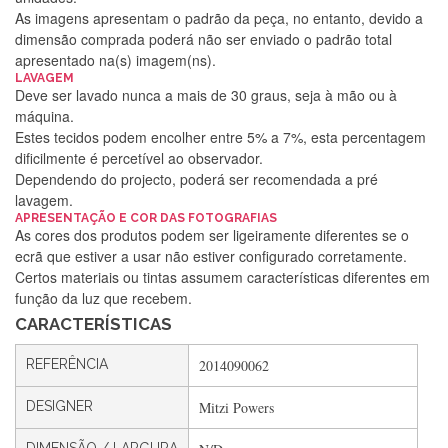
As imagens apresentam o padrão da peça, no entanto, devido a
dimensão comprada poderá não ser enviado o padrão total
apresentado na(s) imagem(ns).
LAVAGEM
Deve ser lavado nunca a mais de 30 graus, seja à mão ou à
máquina.
Estes tecidos podem encolher entre 5% a 7%, esta percentagem
dificilmente é percetível ao observador.
Dependendo do projecto, poderá ser recomendada a pré
lavagem.
APRESENTAÇÃO E COR DAS FOTOGRAFIAS
Silvia Lopes
As cores dos produtos podem ser ligeiramente diferentes se o
ecrã que estiver a usar não estiver configurado corretamente.
Encomenda direitinha. Rapidez e segurança. Volto a
Certos materiais ou tintas assumem características diferentes em
encomendar.
função da luz que recebem.
CARACTERÍSTICAS
Silvia André
REFERÊNCIA
2014090062
Gostei ,Serviço bastante rápido. recomendo
DESIGNER
Mitzi Powers