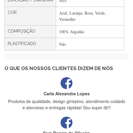
DIMENSÃO / LARGURA
N/D
Filipa Freire
COR
Azul, Laranja, Rosa, Verde,
Rápido, atendimento 5*. Hoje chegará a segunda encomenda
Vermelho
feita de muitas certamente❤️
COMPOSIÇÃO
100% Algodão
PLASTIFICADO
Não
Maria Aldeano
Recebi a minha encomenda, rápida entrega e vinha muito
bem protegida para o transporte, muito obrigada , serviço 5
estrelas
O QUE OS NOSSOS CLIENTES DIZEM DE NÓS
Carla Alexandra Lopes
Produtos de qualidade, design giríssimo, atendimento cuidado
e atencioso e entregas rápidas! Sou super fã!!!