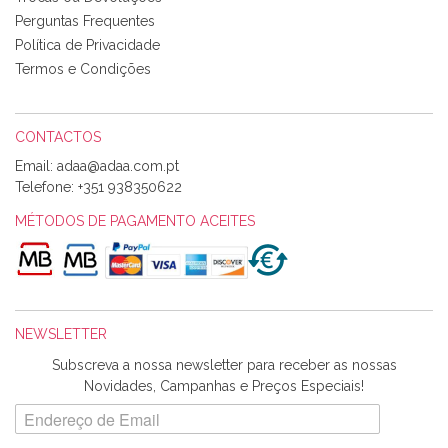
produtos adquiridos. Relativamente à bolsa, tem um tecido
Perguntas Frequentes
com um padrão e cores muito bonitas e a execução está
perfeitíssima. Futuramente penso voltar a comprar na vossa
Política de Privacidade
loja, têm excelentes artigos a um preço muito justo. A
Termos e Condições
expedição da encomenda foi muito rápida.
CONTACTOS
Email:
Alexandra Morais
Telefone:
+351 938350622
Olá boa Noite. Os meus tecidos chegaram hoje. Muito
obrigada pelo miminho que dá um jeitaço pras minhas linhas
MÉTODOS DE PAGAMENTO ACEITES
de bordar e não sei o que pões nos tecidos, mas que cheiram
maravilhosamente ... cheiram! :) Muito Obrigada.
NEWSLETTER
Ana Franco
Subscreva a nossa newsletter para receber as nossas
Harita a minha encomenda já chegou. :) Muito obrigada pela
Novidades, Campanhas e Preços Especiais!
rapidez no envio, pela qualidade dos materiais que me
enviaste e pela simpatia de sempre. :)