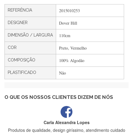
Silvia André
REFERÊNCIA
2015010253
Gostei ,Serviço bastante rápido. recomendo
DESIGNER
Dover Hill
DIMENSÃO / LARGURA
110cm
Filipa Freire
Rápido, atendimento 5*. Hoje chegará a segunda encomenda
COR
Preto, Vermelho
feita de muitas certamente❤️
COMPOSIÇÃO
100% Algodão
PLASTIFICADO
Não
Maria Aldeano
Recebi a minha encomenda, rápida entrega e vinha muito
bem protegida para o transporte, muito obrigada , serviço 5
estrelas
O QUE OS NOSSOS CLIENTES DIZEM DE NÓS
Carla Alexandra Lopes
Produtos de qualidade, design giríssimo, atendimento cuidado