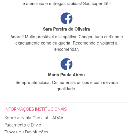
e atencioso e entregas rápidas! Sou super fã!!!
Sara Pereira de Oliveira
Adorei! Muito prestável e simpática. Chegou tudo certinho e
exactamente como eu queria. Recomendo e voltarei a
encomendar.
Maria Paula Abreu
Sempre atenciosa. Os materiais únicos e com elevada
qualidade.
INFORMAÇÕES INSTITUCIONAIS
Rosa Medeiros
Sobre a Harita Chotalal - ADAA
Tudo chegou em condições, pois os produtos vieram muito
Pagamento e Envio
bem acondicionados. Estou plenamente satisfeita com os
Trocas ou Devoluções