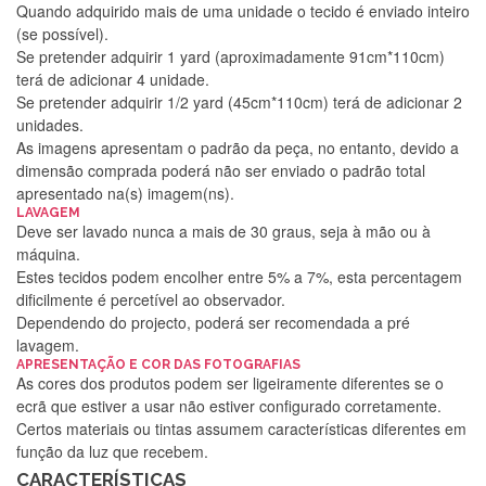
Quando adquirido mais de uma unidade o tecido é enviado inteiro
(se possível).
Se pretender adquirir 1 yard (aproximadamente 91cm*110cm)
terá de adicionar 4 unidade.
Se pretender adquirir 1/2 yard (45cm*110cm) terá de adicionar 2
unidades.
As imagens apresentam o padrão da peça, no entanto, devido a
dimensão comprada poderá não ser enviado o padrão total
apresentado na(s) imagem(ns).
LAVAGEM
Deve ser lavado nunca a mais de 30 graus, seja à mão ou à
máquina.
Estes tecidos podem encolher entre 5% a 7%, esta percentagem
dificilmente é percetível ao observador.
Dependendo do projecto, poderá ser recomendada a pré
lavagem.
Silvia Lopes
APRESENTAÇÃO E COR DAS FOTOGRAFIAS
As cores dos produtos podem ser ligeiramente diferentes se o
Encomenda direitinha. Rapidez e segurança. Volto a
ecrã que estiver a usar não estiver configurado corretamente.
encomendar.
Certos materiais ou tintas assumem características diferentes em
função da luz que recebem.
CARACTERÍSTICAS