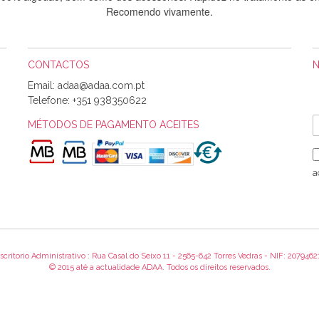
Recomendo vivamente.
CONTACTOS
Sílvia Maria Bernardino Mestre
Email:
Informo que recebi hoje a encomenda, gostei muito dos tecidos.
Telefone:
+351 938350622
MÉTODOS DE PAGAMENTO ACEITES
Rosa Medeiros
o bem acondicionados. Estou plenamente satisfeita com os produtos 
a
itíssima. Futuramente penso voltar a comprar na vossa loja, têm exce
encomenda foi muito rápida.
scritorio Administrativo : Rua Casal do Seixo 11 - 2565-642 Torres Vedras - NIF: 2079462
Alexandra Morais
© 2015 até a actualidade ADAA. Todos os direitos reservados.
 obrigada pelo miminho que dá um jeitaço pras minhas linhas de bord
maravilhosamente ... cheiram! :) Muito Obrigada.