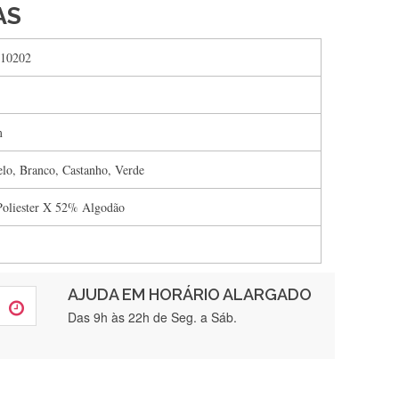
AS
10202
m
lo, Branco, Castanho, Verde
oliester X 52% Algodão
AJUDA EM HORÁRIO ALARGADO
rtamente❤️
Das 9h às 22h de Seg. a Sáb.
brigada , serviço 5 estrelas