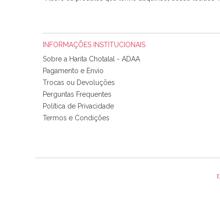
INFORMAÇÕES INSTITUCIONAIS
Sobre a Harita Chotalal - ADAA
Pagamento e Envio
Trocas ou Devoluções
Perguntas Frequentes
Política de Privacidade
Tudo chegou em condições, pois os produtos vieram muit
Termos e Condições
padrão e cores muito bonitas e a execução está perfe
E
Olá boa Noite. Os meus tecidos chegaram hoje. Muito