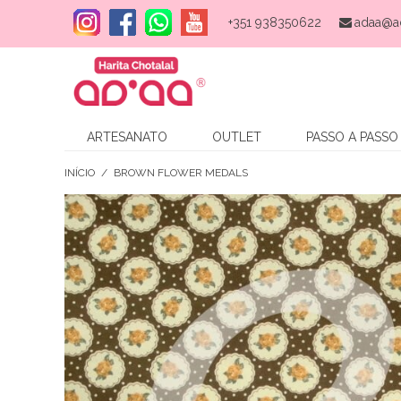
+351 938350622
adaa@a
ARTESANATO
OUTLET
PASSO A PASSO
INÍCIO
/
BROWN FLOWER MEDALS