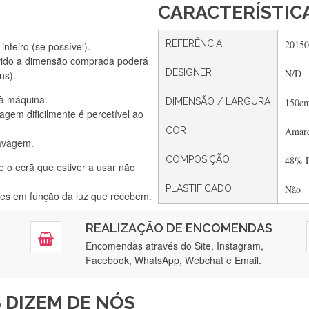
CARACTERÍSTIC
REFERÊNCIA
20150
nteiro (se possível).
Silvia Lopes
vido a dimensão comprada poderá
Encomenda direitinha. Rapidez e segurança. Volto a encomendar.
DESIGNER
N/D
ns).
 à máquina.
DIMENSÃO / LARGURA
150c
gem dificilmente é percetível ao
COR
Amare
Silvia André
lavagem.
Gostei ,Serviço bastante rápido. recomendo
COMPOSIÇÃO
48% P
e o ecrã que estiver a usar não
PLASTIFICADO
Não
ntes em função da luz que recebem.
Filipa Freire
REALIZAÇÃO DE ENCOMENDAS
tendimento 5*. Hoje chegará a segunda encomenda feita de muitas ce
Encomendas através do Site, Instagram,
Facebook, WhatsApp, Webchat e Email.
Maria Aldeano
 DIZEM DE NÓS
ápida entrega e vinha muito bem protegida para o transporte, muito o