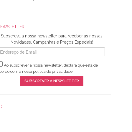
NEWSLETTER
Subscreva a nossa newsletter para receber as nossas
Novidades, Campanhas e Preços Especiais!
Ao subscrever a nossa newsletter, declara que está de
adquiridos. Relativamente à bolsa, tem um tecido com um
cordo com a nossa
política de privacidade
.
lentes artigos a um preço muito justo. A expedição da
SUBSCREVER A NEWSLETTER
13
ar e não sei o que pões nos tecidos, mas que cheiram