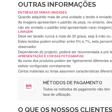
OUTRAS INFORMAÇÕES
ENTREGA DE VÁRIAS UNIDADES
Quando adquirido mais de uma unidade o tecido é enviado i
As imagens apresentam o padrão da peça, no entanto, de
não ser enviado o padrão total apresentado na(s) imagem(
LAVAGEM
Deve ser lavado nunca a mais de 30 graus, seja à mão ou
Estes tecidos podem encolher entre 5% a 7%, esta percenta
observador.
Dependendo do projecto, poderá ser recomendada a pré 
APRESENTAÇÃO E COR DAS FOTOGRAFIAS
As cores dos produtos podem ser ligeiramente diferentes s
estiver configurado corretamente.
Certos materiais ou tintas assumem características difere
MÉTODOS DE PAGAMENTO
Rápido, a
Todos os métodos de pagamento não têm
taxa de utilização.
O QUE OS NOSSOS CLIENTES
Recebi a minha encomenda, r