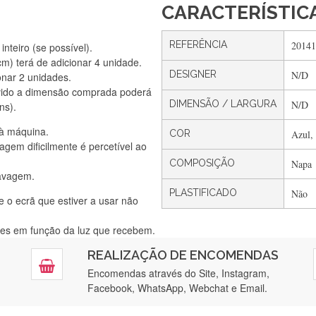
CARACTERÍSTIC
REFERÊNCIA
20141
nteiro (se possível).
) terá de adicionar 4 unidade.
DESIGNER
N/D
onar 2 unidades.
Silvia Lopes
vido a dimensão comprada poderá
Encomenda direitinha. Rapidez e segurança. Volto a encomendar.
DIMENSÃO / LARGURA
N/D
ns).
 à máquina.
COR
Azul,
gem dificilmente é percetível ao
Silvia André
COMPOSIÇÃO
Napa
lavagem.
Gostei ,Serviço bastante rápido. recomendo
PLASTIFICADO
Não
e o ecrã que estiver a usar não
ntes em função da luz que recebem.
Filipa Freire
REALIZAÇÃO DE ENCOMENDAS
tendimento 5*. Hoje chegará a segunda encomenda feita de muitas ce
Encomendas através do Site, Instagram,
Facebook, WhatsApp, Webchat e Email.
Maria Aldeano