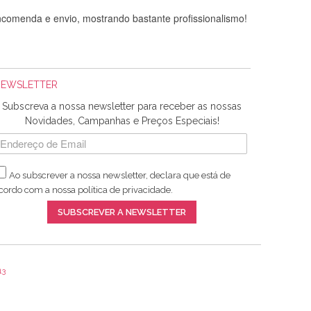
comenda e envio, mostrando bastante profissionalismo!
NEWSLETTER
Subscreva a nossa newsletter para receber as nossas
Novidades, Campanhas e Preços Especiais!
Ao subscrever a nossa newsletter, declara que está de
adquiridos. Relativamente à bolsa, tem um tecido com um
cordo com a nossa
política de privacidade
.
lentes artigos a um preço muito justo. A expedição da
SUBSCREVER A NEWSLETTER
13
ar e não sei o que pões nos tecidos, mas que cheiram