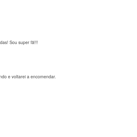
brigada , serviço 5 estrelas
das! Sou super fã!!!
ndo e voltarei a encomendar.