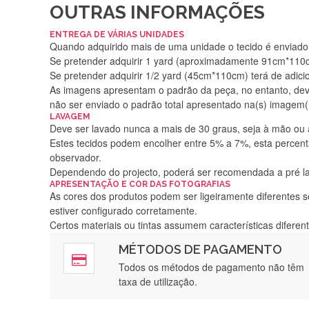
OUTRAS INFORMAÇÕES
ENTREGA DE VÁRIAS UNIDADES
Quando adquirido mais de uma unidade o tecido é enviado i
Se pretender adquirir 1 yard (aproximadamente 91cm*110cm
Se pretender adquirir 1/2 yard (45cm*110cm) terá de adici
As imagens apresentam o padrão da peça, no entanto, de
não ser enviado o padrão total apresentado na(s) imagem(
LAVAGEM
Deve ser lavado nunca a mais de 30 graus, seja à mão ou
Estes tecidos podem encolher entre 5% a 7%, esta percenta
observador.
Dependendo do projecto, poderá ser recomendada a pré 
APRESENTAÇÃO E COR DAS FOTOGRAFIAS
As cores dos produtos podem ser ligeiramente diferentes s
estiver configurado corretamente.
Certos materiais ou tintas assumem características difere
MÉTODOS DE PAGAMENTO
Rápido, a
Todos os métodos de pagamento não têm
taxa de utilização.