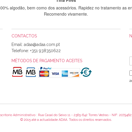
 100% algodão, bem como dos acessórios. Rapidez no tratamento as en
Recomendo vivamente.
CONTACTOS
Sílvia Maria Bernardino Mestre
Email:
Informo que recebi hoje a encomenda, gostei muito dos tecidos.
Telefone:
+351 938350622
MÉTODOS DE PAGAMENTO ACEITES
Rosa Medeiros
o bem acondicionados. Estou plenamente satisfeita com os produtos 
a
itíssima. Futuramente penso voltar a comprar na vossa loja, têm exce
encomenda foi muito rápida.
scritorio Administrativo : Rua Casal do Seixo 11 - 2565-642 Torres Vedras - NIF: 2079462
Alexandra Morais
© 2015 até a actualidade ADAA. Todos os direitos reservados.
 obrigada pelo miminho que dá um jeitaço pras minhas linhas de bord
maravilhosamente ... cheiram! :) Muito Obrigada.