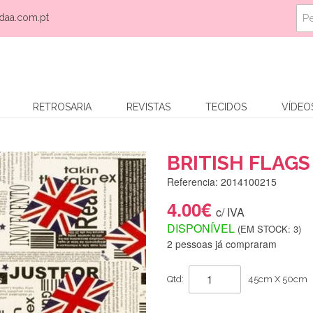
daa.com.pt
RETROSARIA
REVISTAS
TECIDOS
VÍDEO
BRITISH FLAGS
Referencia: 2014100215
4.00€
c/ IVA
DISPONÍVEL
(EM STOCK: 3)
2 pessoas já compraram
Qtd:
45cm X 50cm