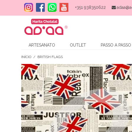
+351 938350622
adaa@a
ARTESANATO
OUTLET
PASSO A PASSO
INÍCIO
/
BRITISH FLAGS