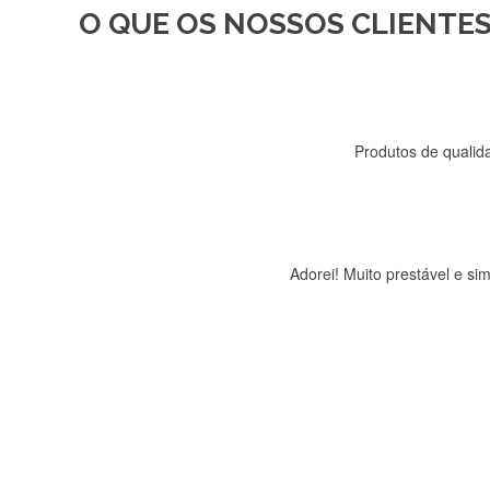
O QUE OS NOSSOS CLIENTES
Recebi a minha encomenda, r
Produtos de qualida
Adorei! Muito prestável e s