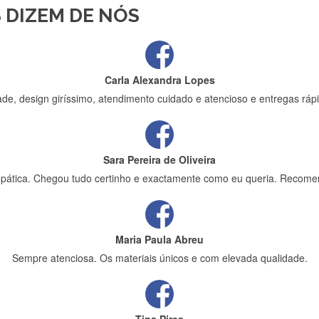
 DIZEM DE NÓS
ápida entrega e vinha muito bem protegida para o transporte, muito o
Carla Alexandra Lopes
de, design giríssimo, atendimento cuidado e atencioso e entregas rápi
Sara Pereira de Oliveira
impática. Chegou tudo certinho e exactamente como eu queria. Recome
Maria Paula Abreu
Sempre atenciosa. Os materiais únicos e com elevada qualidade.
Tina Pires