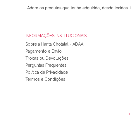
Adoro os produtos que tenho adquirido, desde tecidos
INFORMAÇÕES INSTITUCIONAIS
Sobre a Harita Chotalal - ADAA
Pagamento e Envio
Trocas ou Devoluções
Perguntas Frequentes
Política de Privacidade
Tudo chegou em condições, pois os produtos vieram muit
Termos e Condições
padrão e cores muito bonitas e a execução está perfe
E
Olá boa Noite. Os meus tecidos chegaram hoje. Muito