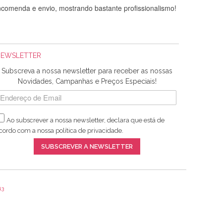
comenda e envio, mostrando bastante profissionalismo!
NEWSLETTER
Subscreva a nossa newsletter para receber as nossas
Novidades, Campanhas e Preços Especiais!
Ao subscrever a nossa newsletter, declara que está de
adquiridos. Relativamente à bolsa, tem um tecido com um
cordo com a nossa
política de privacidade
.
lentes artigos a um preço muito justo. A expedição da
SUBSCREVER A NEWSLETTER
13
ar e não sei o que pões nos tecidos, mas que cheiram