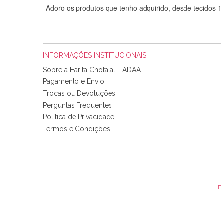
Adoro os produtos que tenho adquirido, desde tecidos
INFORMAÇÕES INSTITUCIONAIS
Sobre a Harita Chotalal - ADAA
Pagamento e Envio
Trocas ou Devoluções
Perguntas Frequentes
Política de Privacidade
Tudo chegou em condições, pois os produtos vieram muit
Termos e Condições
padrão e cores muito bonitas e a execução está perfe
E
Olá boa Noite. Os meus tecidos chegaram hoje. Muito