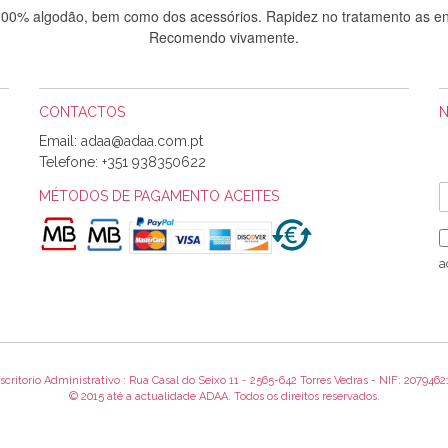
 100% algodão, bem como dos acessórios. Rapidez no tratamento as en
Recomendo vivamente.
CONTACTOS
Sílvia Maria Bernardino Mestre
Email:
Informo que recebi hoje a encomenda, gostei muito dos tecidos.
Telefone:
+351 938350622
MÉTODOS DE PAGAMENTO ACEITES
Rosa Medeiros
o bem acondicionados. Estou plenamente satisfeita com os produtos 
a
itíssima. Futuramente penso voltar a comprar na vossa loja, têm exce
encomenda foi muito rápida.
scritorio Administrativo : Rua Casal do Seixo 11 - 2565-642 Torres Vedras - NIF: 2079462
Alexandra Morais
© 2015 até a actualidade ADAA. Todos os direitos reservados.
 obrigada pelo miminho que dá um jeitaço pras minhas linhas de bord
maravilhosamente ... cheiram! :) Muito Obrigada.