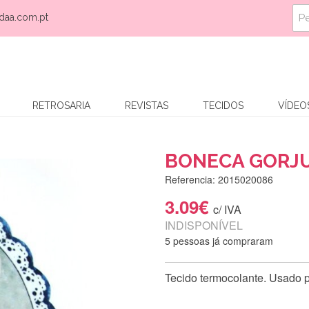
daa.com.pt
RETROSARIA
REVISTAS
TECIDOS
VÍDEO
BONECA GORJU
Referencia: 2015020086
3.09€
c/ IVA
INDISPONÍVEL
5 pessoas já compraram
Tecido termocolante. Usado p