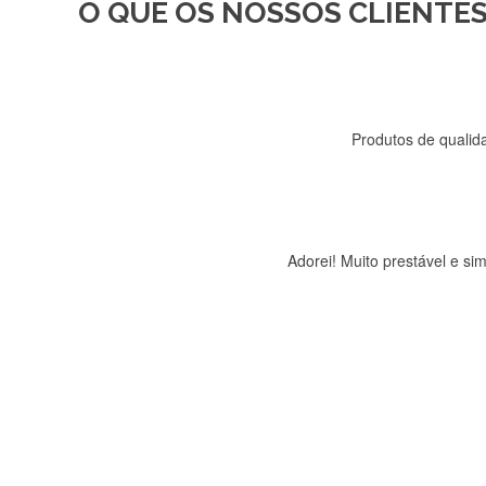
O QUE OS NOSSOS CLIENTES
Recebi a minha encomenda, r
Produtos de qualida
Adorei! Muito prestável e s