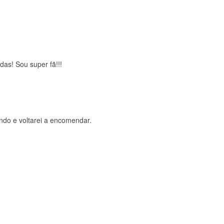
brigada , serviço 5 estrelas
das! Sou super fã!!!
ndo e voltarei a encomendar.