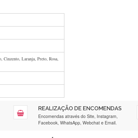
Silvia Lopes
Encomenda direitinha. Rapidez e segurança. Volto a encomendar.
, Cinzento, Laranja, Preto, Rosa,
Silvia André
Gostei ,Serviço bastante rápido. recomendo
Filipa Freire
REALIZAÇÃO DE ENCOMENDAS
tendimento 5*. Hoje chegará a segunda encomenda feita de muitas ce
Encomendas através do Site, Instagram,
Facebook, WhatsApp, Webchat e Email.
Maria Aldeano