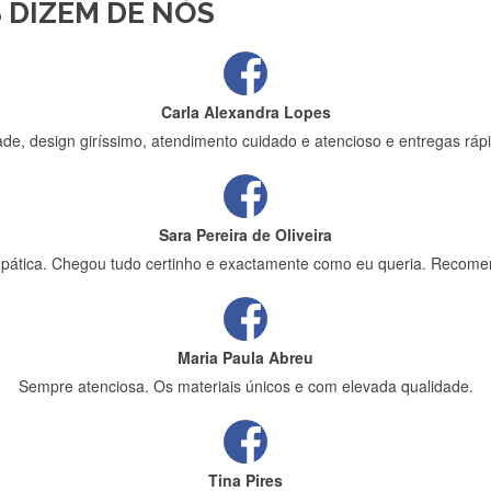
 DIZEM DE NÓS
ápida entrega e vinha muito bem protegida para o transporte, muito o
Carla Alexandra Lopes
de, design giríssimo, atendimento cuidado e atencioso e entregas rápi
Sara Pereira de Oliveira
impática. Chegou tudo certinho e exactamente como eu queria. Recome
Maria Paula Abreu
Sempre atenciosa. Os materiais únicos e com elevada qualidade.
Tina Pires