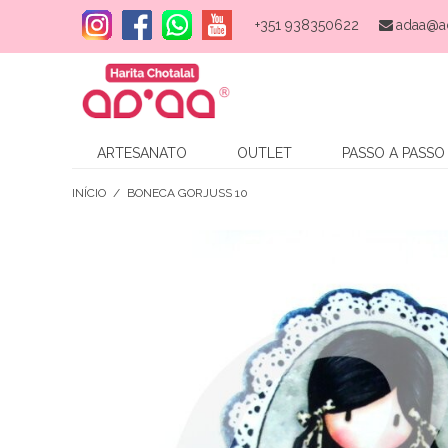
+351 938350622
adaa@a
ARTESANATO
OUTLET
PASSO A PASSO
INÍCIO
/
BONECA GORJUSS 10