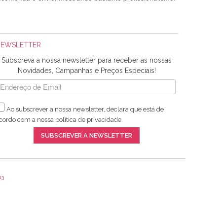
NEWSLETTER
Subscreva a nossa newsletter para receber as nossas
Novidades, Campanhas e Preços Especiais!
Ao subscrever a nossa newsletter, declara que está de
adquiridos. Relativamente à bolsa, tem um tecido com um
cordo com a nossa
política de privacidade
.
lentes artigos a um preço muito justo. A expedição da
SUBSCREVER A NEWSLETTER
13
ar e não sei o que pões nos tecidos, mas que cheiram