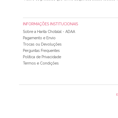
INFORMAÇÕES INSTITUCIONAIS
Sobre a Harita Chotalal - ADAA
Pagamento e Envio
Trocas ou Devoluções
Perguntas Frequentes
Política de Privacidade
Tudo chegou em condições, pois os produtos vieram muit
Termos e Condições
padrão e cores muito bonitas e a execução está perfe
E
Olá boa Noite. Os meus tecidos chegaram hoje. Muito