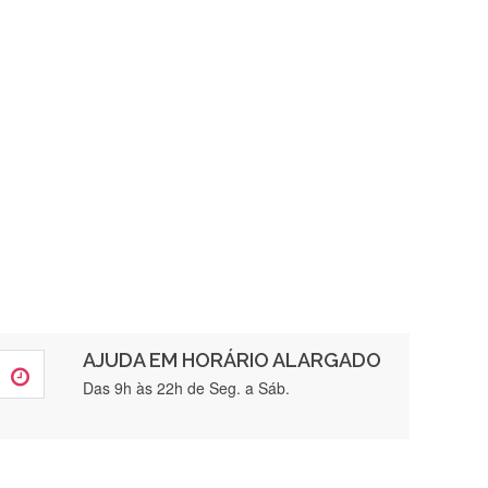
AJUDA EM HORÁRIO ALARGADO
rtamente❤️
Das 9h às 22h de Seg. a Sáb.
brigada , serviço 5 estrelas