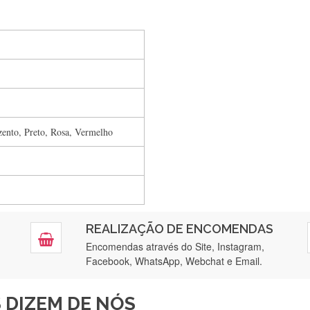
Silvia Lopes
Encomenda direitinha. Rapidez e segurança. Volto a encomendar.
zento, Preto, Rosa, Vermelho
Silvia André
Gostei ,Serviço bastante rápido. recomendo
Filipa Freire
REALIZAÇÃO DE ENCOMENDAS
tendimento 5*. Hoje chegará a segunda encomenda feita de muitas ce
Encomendas através do Site, Instagram,
Facebook, WhatsApp, Webchat e Email.
Maria Aldeano
 DIZEM DE NÓS
ápida entrega e vinha muito bem protegida para o transporte, muito o