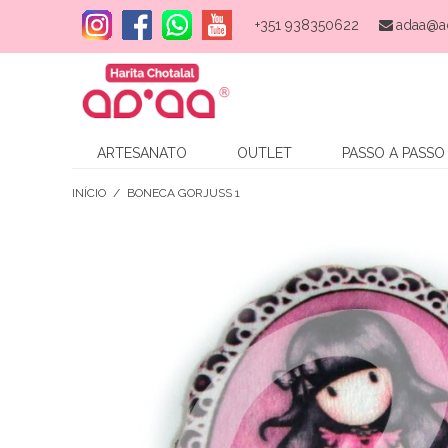
+351 938350622
adaa@a
ARTESANATO
OUTLET
PASSO A PASSO
INÍCIO
/
BONECA GORJUSS 1