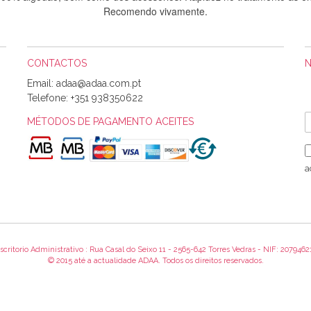
Recomendo vivamente.
CONTACTOS
Sílvia Maria Bernardino Mestre
Email:
Informo que recebi hoje a encomenda, gostei muito dos tecidos.
Telefone:
+351 938350622
MÉTODOS DE PAGAMENTO ACEITES
Rosa Medeiros
o bem acondicionados. Estou plenamente satisfeita com os produtos 
a
itíssima. Futuramente penso voltar a comprar na vossa loja, têm exce
encomenda foi muito rápida.
scritorio Administrativo : Rua Casal do Seixo 11 - 2565-642 Torres Vedras - NIF: 2079462
Alexandra Morais
© 2015 até a actualidade ADAA. Todos os direitos reservados.
 obrigada pelo miminho que dá um jeitaço pras minhas linhas de bord
maravilhosamente ... cheiram! :) Muito Obrigada.