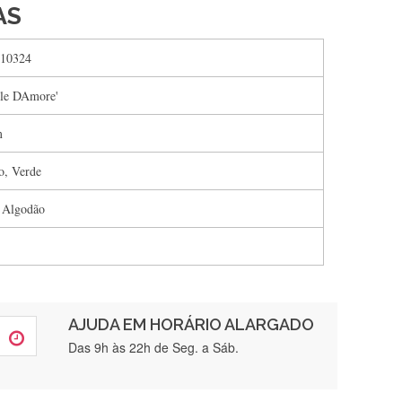
AS
10324
le DAmore'
m
o, Verde
 Algodão
AJUDA EM HORÁRIO ALARGADO
rtamente❤️
Das 9h às 22h de Seg. a Sáb.