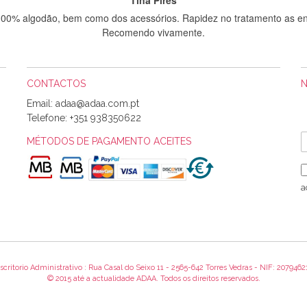
 100% algodão, bem como dos acessórios. Rapidez no tratamento as en
Recomendo vivamente.
CONTACTOS
Sílvia Maria Bernardino Mestre
Email:
Informo que recebi hoje a encomenda, gostei muito dos tecidos.
Telefone:
+351 938350622
MÉTODOS DE PAGAMENTO ACEITES
Rosa Medeiros
o bem acondicionados. Estou plenamente satisfeita com os produtos 
a
itíssima. Futuramente penso voltar a comprar na vossa loja, têm exce
encomenda foi muito rápida.
scritorio Administrativo : Rua Casal do Seixo 11 - 2565-642 Torres Vedras - NIF: 2079462
Alexandra Morais
© 2015 até a actualidade ADAA. Todos os direitos reservados.
 obrigada pelo miminho que dá um jeitaço pras minhas linhas de bord
maravilhosamente ... cheiram! :) Muito Obrigada.