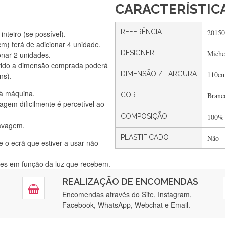
CARACTERÍSTIC
REFERÊNCIA
20150
nteiro (se possível).
) terá de adicionar 4 unidade.
DESIGNER
Miche
onar 2 unidades.
Silvia Lopes
vido a dimensão comprada poderá
Encomenda direitinha. Rapidez e segurança. Volto a encomendar.
DIMENSÃO / LARGURA
110c
ns).
 à máquina.
COR
Branc
gem dificilmente é percetível ao
Silvia André
COMPOSIÇÃO
100%
lavagem.
Gostei ,Serviço bastante rápido. recomendo
PLASTIFICADO
Não
e o ecrã que estiver a usar não
ntes em função da luz que recebem.
Filipa Freire
REALIZAÇÃO DE ENCOMENDAS
tendimento 5*. Hoje chegará a segunda encomenda feita de muitas ce
Encomendas através do Site, Instagram,
Facebook, WhatsApp, Webchat e Email.
Maria Aldeano