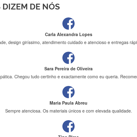
 DIZEM DE NÓS
ápida entrega e vinha muito bem protegida para o transporte, muito o
Carla Alexandra Lopes
de, design giríssimo, atendimento cuidado e atencioso e entregas rápi
Sara Pereira de Oliveira
impática. Chegou tudo certinho e exactamente como eu queria. Recome
Maria Paula Abreu
Sempre atenciosa. Os materiais únicos e com elevada qualidade.
Tina Pires