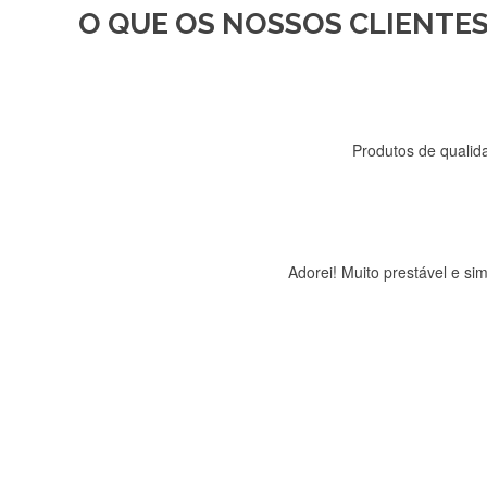
O QUE OS NOSSOS CLIENTES
Recebi a minha encomenda, r
Produtos de qualida
Adorei! Muito prestável e s