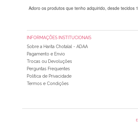
Adoro os produtos que tenho adquirido, desde tecidos
INFORMAÇÕES INSTITUCIONAIS
Sobre a Harita Chotalal - ADAA
Pagamento e Envio
Trocas ou Devoluções
Perguntas Frequentes
Política de Privacidade
Tudo chegou em condições, pois os produtos vieram muit
Termos e Condições
padrão e cores muito bonitas e a execução está perfe
E
Olá boa Noite. Os meus tecidos chegaram hoje. Muito