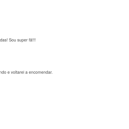
brigada , serviço 5 estrelas
das! Sou super fã!!!
ndo e voltarei a encomendar.