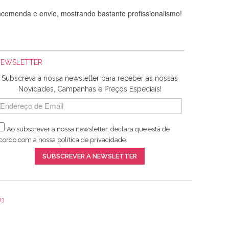
comenda e envio, mostrando bastante profissionalismo!
NEWSLETTER
Subscreva a nossa newsletter para receber as nossas
Novidades, Campanhas e Preços Especiais!
Ao subscrever a nossa newsletter, declara que está de
adquiridos. Relativamente à bolsa, tem um tecido com um
cordo com a nossa
política de privacidade
.
lentes artigos a um preço muito justo. A expedição da
SUBSCREVER A NEWSLETTER
13
ar e não sei o que pões nos tecidos, mas que cheiram