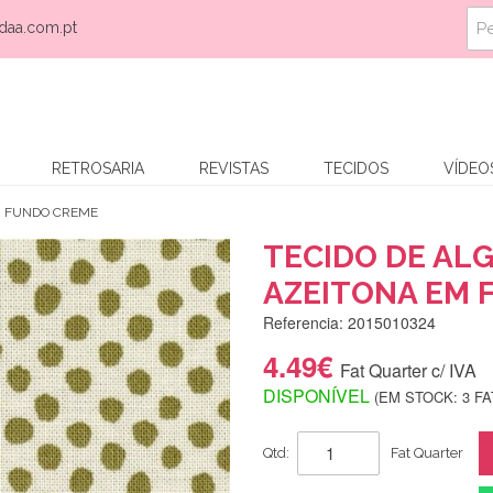
daa.com.pt
RETROSARIA
REVISTAS
TECIDOS
VÍDEO
M FUNDO CREME
TECIDO DE AL
AZEITONA EM 
Referencia: 2015010324
4.49€
Fat Quarter c/ IVA
DISPONÍVEL
(EM STOCK: 3 F
Qtd:
Fat Quarter