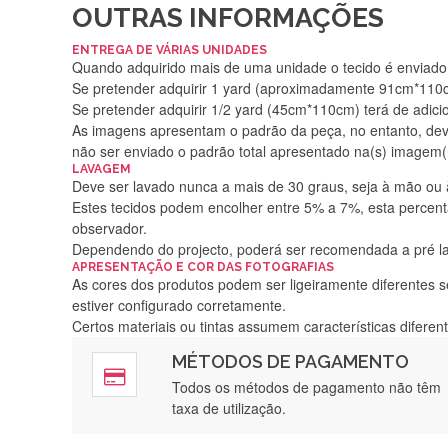
OUTRAS INFORMAÇÕES
ENTREGA DE VÁRIAS UNIDADES
Quando adquirido mais de uma unidade o tecido é enviado i
Se pretender adquirir 1 yard (aproximadamente 91cm*110cm
Se pretender adquirir 1/2 yard (45cm*110cm) terá de adici
As imagens apresentam o padrão da peça, no entanto, de
não ser enviado o padrão total apresentado na(s) imagem(
LAVAGEM
Deve ser lavado nunca a mais de 30 graus, seja à mão ou
Estes tecidos podem encolher entre 5% a 7%, esta percenta
observador.
Dependendo do projecto, poderá ser recomendada a pré 
APRESENTAÇÃO E COR DAS FOTOGRAFIAS
As cores dos produtos podem ser ligeiramente diferentes s
estiver configurado corretamente.
Certos materiais ou tintas assumem características difere
MÉTODOS DE PAGAMENTO
Rápido, a
Todos os métodos de pagamento não têm
taxa de utilização.