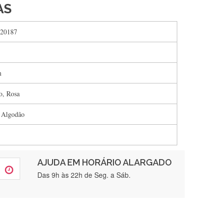
AS
20187
m
o, Rosa
 Algodão
AJUDA EM HORÁRIO ALARGADO
rtamente❤️
Das 9h às 22h de Seg. a Sáb.
brigada , serviço 5 estrelas