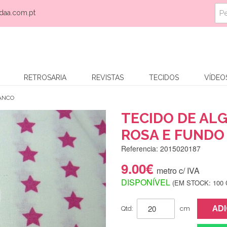
daa.com.pt
RETROSARIA
REVISTAS
TECIDOS
VÍDEO
RANCO
TECIDO DE AL
ROSA E FUNDO
Referencia: 2015020187
9.00€
metro c/ IVA
DISPONÍVEL
(EM STOCK: 100 
AD
Qtd:
cm