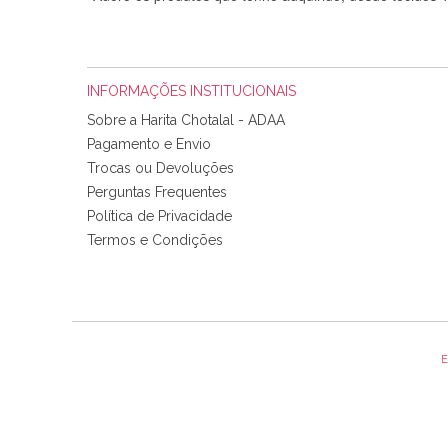
INFORMAÇÕES INSTITUCIONAIS
Sobre a Harita Chotalal - ADAA
Pagamento e Envio
Trocas ou Devoluções
Perguntas Frequentes
Política de Privacidade
Tudo chegou em condições, pois os produtos vieram muit
Termos e Condições
padrão e cores muito bonitas e a execução está perfe
E
Olá boa Noite. Os meus tecidos chegaram hoje. Muito