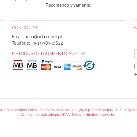
Recomendo vivamente.
CONTACTOS
Sílvia Maria Bernardino Mestre
Email:
Informo que recebi hoje a encomenda, gostei muito dos tecidos.
Telefone:
+351 938350622
MÉTODOS DE PAGAMENTO ACEITES
Rosa Medeiros
o bem acondicionados. Estou plenamente satisfeita com os produtos 
a
itíssima. Futuramente penso voltar a comprar na vossa loja, têm exce
encomenda foi muito rápida.
scritorio Administrativo : Rua Casal do Seixo 11 - 2565-642 Torres Vedras - NIF: 2079462
Alexandra Morais
© 2015 até a actualidade ADAA. Todos os direitos reservados.
 obrigada pelo miminho que dá um jeitaço pras minhas linhas de bord
maravilhosamente ... cheiram! :) Muito Obrigada.