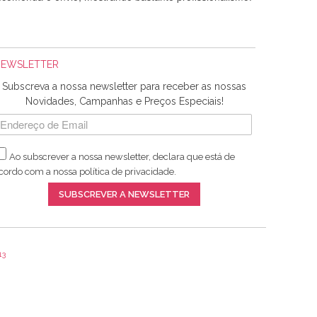
NEWSLETTER
Subscreva a nossa newsletter para receber as nossas
Novidades, Campanhas e Preços Especiais!
Ao subscrever a nossa newsletter, declara que está de
adquiridos. Relativamente à bolsa, tem um tecido com um
cordo com a nossa
política de privacidade
.
lentes artigos a um preço muito justo. A expedição da
SUBSCREVER A NEWSLETTER
13
ar e não sei o que pões nos tecidos, mas que cheiram