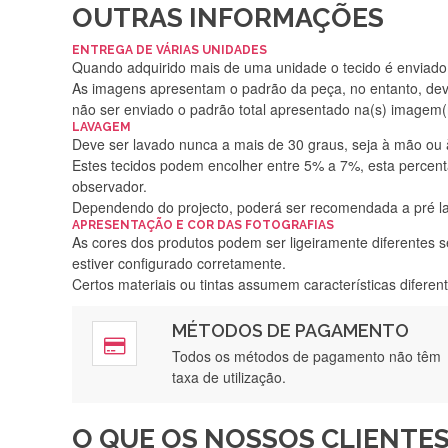
OUTRAS INFORMAÇÕES
ENTREGA DE VÁRIAS UNIDADES
Quando adquirido mais de uma unidade o tecido é enviado i
As imagens apresentam o padrão da peça, no entanto, de
não ser enviado o padrão total apresentado na(s) imagem(
LAVAGEM
Deve ser lavado nunca a mais de 30 graus, seja à mão ou
Estes tecidos podem encolher entre 5% a 7%, esta percenta
observador.
Dependendo do projecto, poderá ser recomendada a pré 
APRESENTAÇÃO E COR DAS FOTOGRAFIAS
As cores dos produtos podem ser ligeiramente diferentes s
estiver configurado corretamente.
Certos materiais ou tintas assumem características difere
MÉTODOS DE PAGAMENTO
Rápido, a
Todos os métodos de pagamento não têm
taxa de utilização.
O QUE OS NOSSOS CLIENTES
Recebi a minha encomenda, r