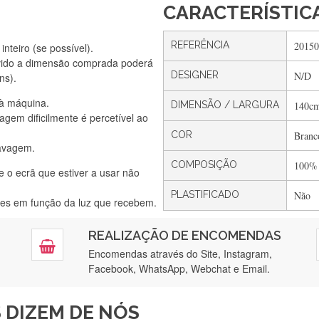
CARACTERÍSTIC
REFERÊNCIA
20150
nteiro (se possível).
Silvia Lopes
vido a dimensão comprada poderá
Encomenda direitinha. Rapidez e segurança. Volto a encomendar.
DESIGNER
N/D
ns).
 à máquina.
DIMENSÃO / LARGURA
140c
gem dificilmente é percetível ao
COR
Branc
Silvia André
lavagem.
Gostei ,Serviço bastante rápido. recomendo
COMPOSIÇÃO
100%
e o ecrã que estiver a usar não
PLASTIFICADO
Não
ntes em função da luz que recebem.
Filipa Freire
REALIZAÇÃO DE ENCOMENDAS
tendimento 5*. Hoje chegará a segunda encomenda feita de muitas ce
Encomendas através do Site, Instagram,
Facebook, WhatsApp, Webchat e Email.
Maria Aldeano
 DIZEM DE NÓS
ápida entrega e vinha muito bem protegida para o transporte, muito o