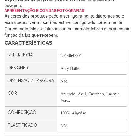
lavagem.
APRESENTAÇÃO E COR DAS FOTOGRAFIAS
Silvia Lopes
As cores dos produtos podem ser ligeiramente diferentes se o
ecrã que estiver a usar não estiver configurado corretamente.
Encomenda direitinha. Rapidez e segurança. Volto a
Certos materiais ou tintas assumem características diferentes em
encomendar.
função da luz que recebem.
CARACTERÍSTICAS
Silvia André
REFERÊNCIA
2014060004
Gostei ,Serviço bastante rápido. recomendo
DESIGNER
Amy Butler
DIMENSÃO / LARGURA
Não
Filipa Freire
COR
Amarelo, Azul, Castanho, Laranja,
Rápido, atendimento 5*. Hoje chegará a segunda encomenda
Verde
feita de muitas certamente❤️
COMPOSIÇÃO
100% Algodão
PLASTIFICADO
Não
Maria Aldeano