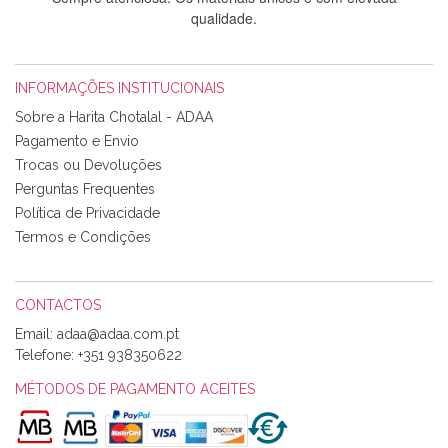
qualidade.
INFORMAÇÕES INSTITUCIONAIS
Rosa Medeiros
Sobre a Harita Chotalal - ADAA
Tudo chegou em condições, pois os produtos vieram muito
Pagamento e Envio
bem acondicionados. Estou plenamente satisfeita com os
Trocas ou Devoluções
produtos adquiridos. Relativamente à bolsa, tem um tecido
Perguntas Frequentes
com um padrão e cores muito bonitas e a execução está
perfeitíssima. Futuramente penso voltar a comprar na vossa
Política de Privacidade
loja, têm excelentes artigos a um preço muito justo. A
Termos e Condições
expedição da encomenda foi muito rápida.
CONTACTOS
Email:
Alexandra Morais
Telefone:
+351 938350622
Olá boa Noite. Os meus tecidos chegaram hoje. Muito
obrigada pelo miminho que dá um jeitaço pras minhas linhas
MÉTODOS DE PAGAMENTO ACEITES
de bordar e não sei o que pões nos tecidos, mas que cheiram
maravilhosamente ... cheiram! :) Muito Obrigada.