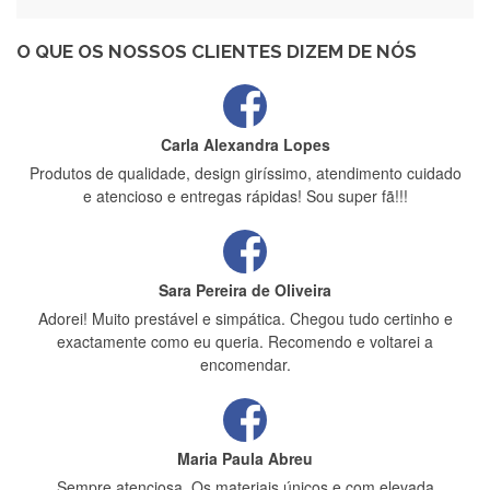
Recebi a minha encomenda, rápida entrega e vinha muito
bem protegida para o transporte, muito obrigada , serviço 5
estrelas
O QUE OS NOSSOS CLIENTES DIZEM DE NÓS
Carla Alexandra Lopes
Produtos de qualidade, design giríssimo, atendimento cuidado
e atencioso e entregas rápidas! Sou super fã!!!
Sara Pereira de Oliveira
Adorei! Muito prestável e simpática. Chegou tudo certinho e
exactamente como eu queria. Recomendo e voltarei a
encomendar.
Maria Paula Abreu
Sempre atenciosa. Os materiais únicos e com elevada