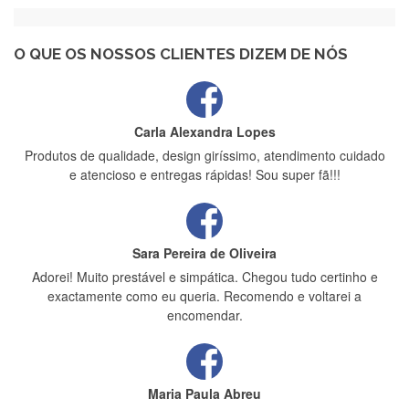
Recebi a minha encomenda, rápida entrega e vinha muito
bem protegida para o transporte, muito obrigada , serviço 5
estrelas
O QUE OS NOSSOS CLIENTES DIZEM DE NÓS
Carla Alexandra Lopes
Produtos de qualidade, design giríssimo, atendimento cuidado
e atencioso e entregas rápidas! Sou super fã!!!
Sara Pereira de Oliveira
Adorei! Muito prestável e simpática. Chegou tudo certinho e
exactamente como eu queria. Recomendo e voltarei a
encomendar.
Maria Paula Abreu