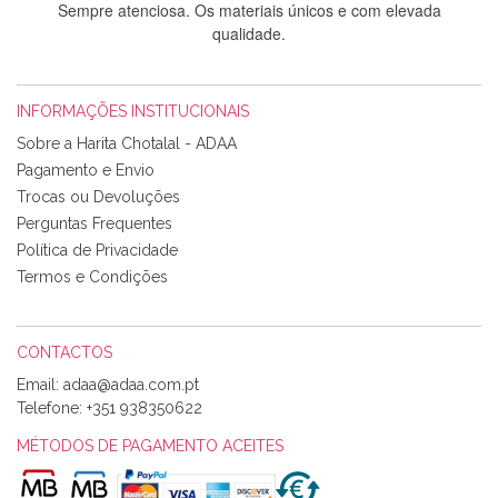
Sempre atenciosa. Os materiais únicos e com elevada
qualidade.
INFORMAÇÕES INSTITUCIONAIS
Rosa Medeiros
Sobre a Harita Chotalal - ADAA
Tudo chegou em condições, pois os produtos vieram muito
Pagamento e Envio
bem acondicionados. Estou plenamente satisfeita com os
Trocas ou Devoluções
produtos adquiridos. Relativamente à bolsa, tem um tecido
Perguntas Frequentes
com um padrão e cores muito bonitas e a execução está
perfeitíssima. Futuramente penso voltar a comprar na vossa
Política de Privacidade
loja, têm excelentes artigos a um preço muito justo. A
Termos e Condições
expedição da encomenda foi muito rápida.
CONTACTOS
Email:
Alexandra Morais
Telefone:
+351 938350622
Olá boa Noite. Os meus tecidos chegaram hoje. Muito
obrigada pelo miminho que dá um jeitaço pras minhas linhas
MÉTODOS DE PAGAMENTO ACEITES
de bordar e não sei o que pões nos tecidos, mas que cheiram
maravilhosamente ... cheiram! :) Muito Obrigada.