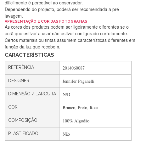
dificilmente é percetível ao observador.
Dependendo do projecto, poderá ser recomendada a pré
lavagem.
Silvia Lopes
APRESENTAÇÃO E COR DAS FOTOGRAFIAS
As cores dos produtos podem ser ligeiramente diferentes se o
Encomenda direitinha. Rapidez e segurança. Volto a
ecrã que estiver a usar não estiver configurado corretamente.
encomendar.
Certos materiais ou tintas assumem características diferentes em
função da luz que recebem.
CARACTERÍSTICAS
Silvia André
REFERÊNCIA
2014060087
Gostei ,Serviço bastante rápido. recomendo
DESIGNER
Jennifer Paganelli
DIMENSÃO / LARGURA
N/D
Filipa Freire
Rápido, atendimento 5*. Hoje chegará a segunda encomenda
COR
Branco, Preto, Rosa
feita de muitas certamente❤️
COMPOSIÇÃO
100% Algodão
PLASTIFICADO
Não
Maria Aldeano