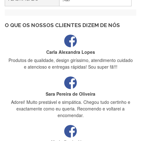
Maria Aldeano
Recebi a minha encomenda, rápida entrega e vinha muito
bem protegida para o transporte, muito obrigada , serviço 5
estrelas
O QUE OS NOSSOS CLIENTES DIZEM DE NÓS
Carla Alexandra Lopes
Produtos de qualidade, design giríssimo, atendimento cuidado
e atencioso e entregas rápidas! Sou super fã!!!
Sara Pereira de Oliveira
Adorei! Muito prestável e simpática. Chegou tudo certinho e
exactamente como eu queria. Recomendo e voltarei a
encomendar.