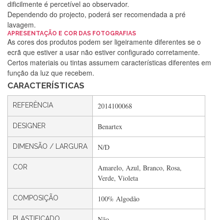
dificilmente é percetível ao observador.
Dependendo do projecto, poderá ser recomendada a pré
lavagem.
APRESENTAÇÃO E COR DAS FOTOGRAFIAS
Silvia Lopes
As cores dos produtos podem ser ligeiramente diferentes se o
ecrã que estiver a usar não estiver configurado corretamente.
Encomenda direitinha. Rapidez e segurança. Volto a
Certos materiais ou tintas assumem características diferentes em
encomendar.
função da luz que recebem.
CARACTERÍSTICAS
Silvia André
REFERÊNCIA
2014100068
Gostei ,Serviço bastante rápido. recomendo
DESIGNER
Benartex
DIMENSÃO / LARGURA
N/D
Filipa Freire
COR
Amarelo, Azul, Branco, Rosa,
Rápido, atendimento 5*. Hoje chegará a segunda encomenda
Verde, Violeta
feita de muitas certamente❤️
COMPOSIÇÃO
100% Algodão
PLASTIFICADO
Não