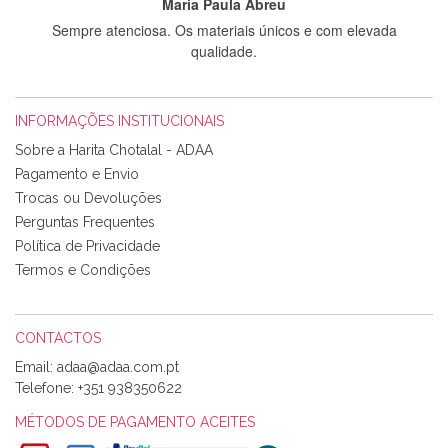
Maria Paula Abreu
Sempre atenciosa. Os materiais únicos e com elevada
qualidade.
INFORMAÇÕES INSTITUCIONAIS
Rosa Medeiros
Sobre a Harita Chotalal - ADAA
Tudo chegou em condições, pois os produtos vieram muito
Pagamento e Envio
bem acondicionados. Estou plenamente satisfeita com os
Trocas ou Devoluções
produtos adquiridos. Relativamente à bolsa, tem um tecido
Perguntas Frequentes
com um padrão e cores muito bonitas e a execução está
perfeitíssima. Futuramente penso voltar a comprar na vossa
Política de Privacidade
loja, têm excelentes artigos a um preço muito justo. A
Termos e Condições
expedição da encomenda foi muito rápida.
CONTACTOS
Email:
Alexandra Morais
Telefone:
+351 938350622
Olá boa Noite. Os meus tecidos chegaram hoje. Muito
obrigada pelo miminho que dá um jeitaço pras minhas linhas
MÉTODOS DE PAGAMENTO ACEITES
de bordar e não sei o que pões nos tecidos, mas que cheiram