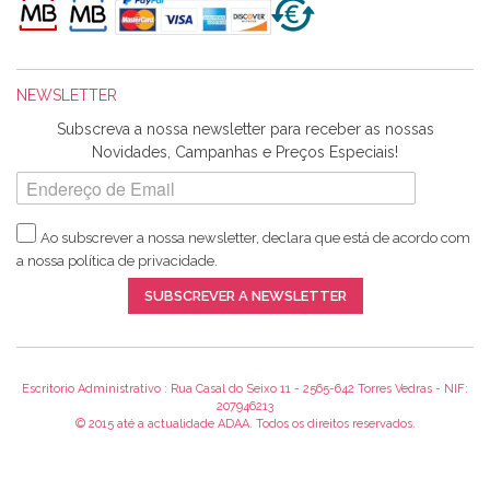
maravilhosamente ... cheiram! :) Muito Obrigada.
NEWSLETTER
Ana Franco
Subscreva a nossa newsletter para receber as nossas
Harita a minha encomenda já chegou. :) Muito obrigada pela
Novidades, Campanhas e Preços Especiais!
rapidez no envio, pela qualidade dos materiais que me
enviaste e pela simpatia de sempre. :)
Ao subscrever a nossa newsletter, declara que está de acordo com
a nossa
política de privacidade
.
Catarina Amaro
SUBSCREVER A NEWSLETTER
5 estrelas. Gosto muito do serviço. A Harita Chotalal é muito
disponível e atenciosa. Os artigos chegam rápido.
Recomendo.
Escritorio Administrativo : Rua Casal do Seixo 11 - 2565-642 Torres Vedras - NIF:
207946213
© 2015 até a actualidade ADAA. Todos os direitos reservados.
Teresa Duarte
Já sou cliente à algum tempo e encontro me super satisfeita!