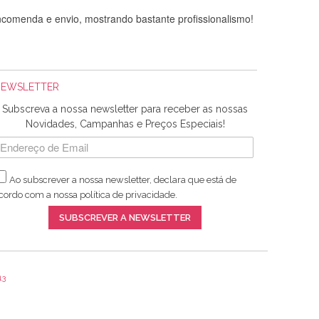
comenda e envio, mostrando bastante profissionalismo!
NEWSLETTER
Subscreva a nossa newsletter para receber as nossas
Novidades, Campanhas e Preços Especiais!
Ao subscrever a nossa newsletter, declara que está de
adquiridos. Relativamente à bolsa, tem um tecido com um
cordo com a nossa
política de privacidade
.
lentes artigos a um preço muito justo. A expedição da
SUBSCREVER A NEWSLETTER
13
ar e não sei o que pões nos tecidos, mas que cheiram