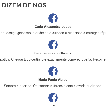
 DIZEM DE NÓS
ápida entrega e vinha muito bem protegida para o transporte, muito o
Carla Alexandra Lopes
de, design giríssimo, atendimento cuidado e atencioso e entregas rápi
Sara Pereira de Oliveira
impática. Chegou tudo certinho e exactamente como eu queria. Recome
Maria Paula Abreu
Sempre atenciosa. Os materiais únicos e com elevada qualidade.
Tina Pires