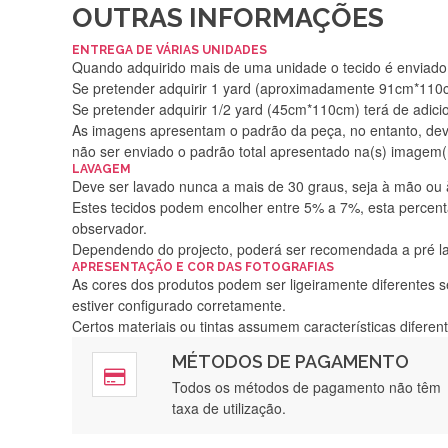
OUTRAS INFORMAÇÕES
ENTREGA DE VÁRIAS UNIDADES
Quando adquirido mais de uma unidade o tecido é enviado i
Se pretender adquirir 1 yard (aproximadamente 91cm*110cm
Se pretender adquirir 1/2 yard (45cm*110cm) terá de adici
As imagens apresentam o padrão da peça, no entanto, de
não ser enviado o padrão total apresentado na(s) imagem(
LAVAGEM
Deve ser lavado nunca a mais de 30 graus, seja à mão ou
Estes tecidos podem encolher entre 5% a 7%, esta percenta
observador.
Dependendo do projecto, poderá ser recomendada a pré 
APRESENTAÇÃO E COR DAS FOTOGRAFIAS
As cores dos produtos podem ser ligeiramente diferentes s
estiver configurado corretamente.
Certos materiais ou tintas assumem características difere
MÉTODOS DE PAGAMENTO
Rápido, a
Todos os métodos de pagamento não têm
taxa de utilização.