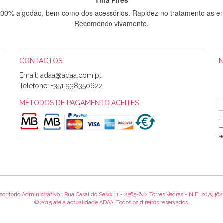
 100% algodão, bem como dos acessórios. Rapidez no tratamento as en
Recomendo vivamente.
CONTACTOS
Sílvia Maria Bernardino Mestre
Email:
Informo que recebi hoje a encomenda, gostei muito dos tecidos.
Telefone:
+351 938350622
MÉTODOS DE PAGAMENTO ACEITES
Rosa Medeiros
o bem acondicionados. Estou plenamente satisfeita com os produtos 
a
itíssima. Futuramente penso voltar a comprar na vossa loja, têm exce
encomenda foi muito rápida.
scritorio Administrativo : Rua Casal do Seixo 11 - 2565-642 Torres Vedras - NIF: 2079462
Alexandra Morais
© 2015 até a actualidade ADAA. Todos os direitos reservados.
 obrigada pelo miminho que dá um jeitaço pras minhas linhas de bord
maravilhosamente ... cheiram! :) Muito Obrigada.