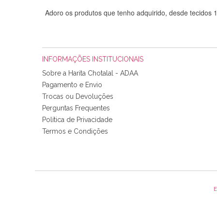
Adoro os produtos que tenho adquirido, desde tecidos
INFORMAÇÕES INSTITUCIONAIS
Sobre a Harita Chotalal - ADAA
Pagamento e Envio
Trocas ou Devoluções
Perguntas Frequentes
Política de Privacidade
Tudo chegou em condições, pois os produtos vieram muit
Termos e Condições
padrão e cores muito bonitas e a execução está perfe
E
Olá boa Noite. Os meus tecidos chegaram hoje. Muito