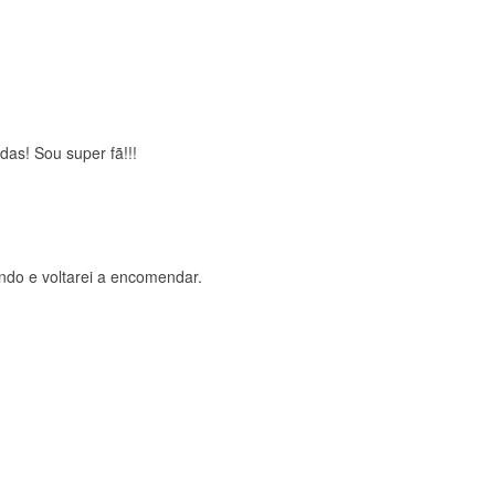
brigada , serviço 5 estrelas
das! Sou super fã!!!
ndo e voltarei a encomendar.