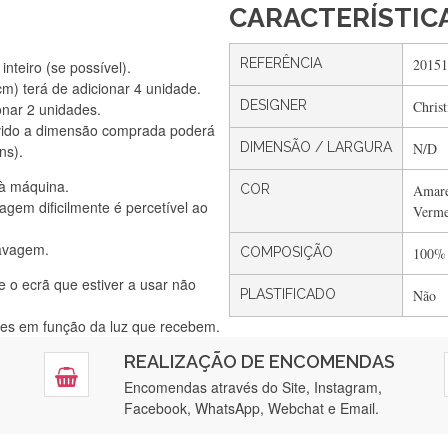
CARACTERÍSTIC
REFERÊNCIA
20151
nteiro (se possível).
) terá de adicionar 4 unidade.
DESIGNER
Chris
onar 2 unidades.
Silvia Lopes
vido a dimensão comprada poderá
Encomenda direitinha. Rapidez e segurança. Volto a encomendar.
DIMENSÃO / LARGURA
N/D
ns).
 à máquina.
COR
Amare
gem dificilmente é percetível ao
Verme
Silvia André
lavagem.
Gostei ,Serviço bastante rápido. recomendo
COMPOSIÇÃO
100%
e o ecrã que estiver a usar não
PLASTIFICADO
Não
ntes em função da luz que recebem.
Filipa Freire
REALIZAÇÃO DE ENCOMENDAS
tendimento 5*. Hoje chegará a segunda encomenda feita de muitas ce
Encomendas através do Site, Instagram,
Facebook, WhatsApp, Webchat e Email.
Maria Aldeano