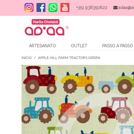
+351 938350622
adaa@a
ARTESANATO
OUTLET
PASSO A PASSO
INÍCIO
/
APPLE HILL FARM TRACTORS GREEN