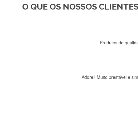
O QUE OS NOSSOS CLIENTES
Recebi a minha encomenda, r
Produtos de qualida
Adorei! Muito prestável e s