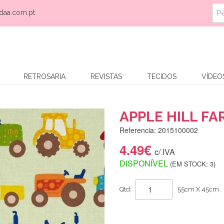
daa.com.pt
RETROSARIA
REVISTAS
TECIDOS
VÍDEO
APPLE HILL F
Referencia: 2015100002
4.49€
c/ IVA
DISPONÍVEL
(EM STOCK: 3)
Qtd:
55cm X 45cm