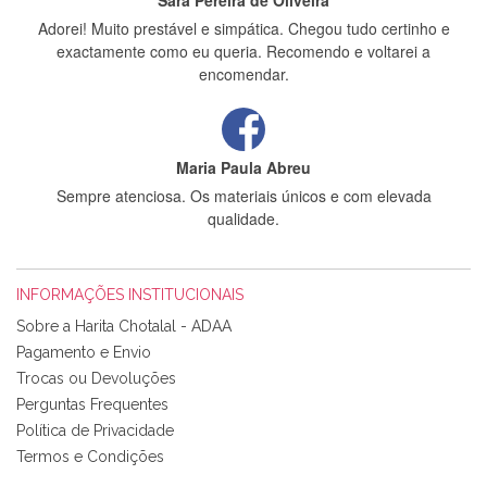
Sara Pereira de Oliveira
Adorei! Muito prestável e simpática. Chegou tudo certinho e
exactamente como eu queria. Recomendo e voltarei a
encomendar.
Maria Paula Abreu
Sempre atenciosa. Os materiais únicos e com elevada
qualidade.
INFORMAÇÕES INSTITUCIONAIS
Rosa Medeiros
Sobre a Harita Chotalal - ADAA
Tudo chegou em condições, pois os produtos vieram muito
Pagamento e Envio
bem acondicionados. Estou plenamente satisfeita com os
Trocas ou Devoluções
produtos adquiridos. Relativamente à bolsa, tem um tecido
Perguntas Frequentes
com um padrão e cores muito bonitas e a execução está
perfeitíssima. Futuramente penso voltar a comprar na vossa
Política de Privacidade
loja, têm excelentes artigos a um preço muito justo. A
Termos e Condições
expedição da encomenda foi muito rápida.