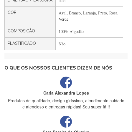
DIMENSÃO / LARGURA
Não
Filipa Freire
COR
Azul, Branco, Laranja, Preto, Rosa,
Rápido, atendimento 5*. Hoje chegará a segunda encomenda
Verde
feita de muitas certamente❤️
COMPOSIÇÃO
100% Algodão
PLASTIFICADO
Não
Maria Aldeano
Recebi a minha encomenda, rápida entrega e vinha muito
bem protegida para o transporte, muito obrigada , serviço 5
estrelas
O QUE OS NOSSOS CLIENTES DIZEM DE NÓS
Carla Alexandra Lopes
Produtos de qualidade, design giríssimo, atendimento cuidado
e atencioso e entregas rápidas! Sou super fã!!!