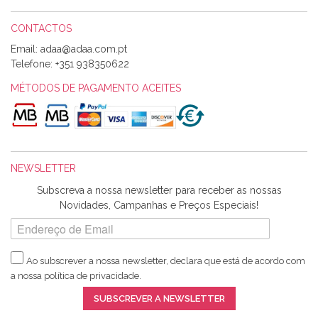
CONTACTOS
Email:
Alexandra Morais
Telefone:
+351 938350622
Olá boa Noite. Os meus tecidos chegaram hoje. Muito
obrigada pelo miminho que dá um jeitaço pras minhas linhas
MÉTODOS DE PAGAMENTO ACEITES
de bordar e não sei o que pões nos tecidos, mas que cheiram
maravilhosamente ... cheiram! :) Muito Obrigada.
NEWSLETTER
Ana Franco
Subscreva a nossa newsletter para receber as nossas
Harita a minha encomenda já chegou. :) Muito obrigada pela
Novidades, Campanhas e Preços Especiais!
rapidez no envio, pela qualidade dos materiais que me
enviaste e pela simpatia de sempre. :)
Ao subscrever a nossa newsletter, declara que está de acordo com
a nossa
política de privacidade
.
Catarina Amaro
SUBSCREVER A NEWSLETTER
5 estrelas. Gosto muito do serviço. A Harita Chotalal é muito