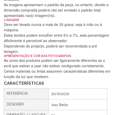
As imagens apresentam o padrão da peça, no entanto, devido a
dimensão comprada poderá não ser enviado o padrão total
apresentado na(s) imagem(ns).
LAVAGEM
Deve ser lavado nunca a mais de 30 graus, seja à mão ou à
máquina.
Estes tecidos podem encolher entre 5% a 7%, esta percentagem
dificilmente é percetível ao observador.
Dependendo do projecto, poderá ser recomendada a pré
lavagem.
APRESENTAÇÃO E COR DAS FOTOGRAFIAS
Silvia Lopes
As cores dos produtos podem ser ligeiramente diferentes se o
ecrã que estiver a usar não estiver configurado corretamente.
Encomenda direitinha. Rapidez e segurança. Volto a
Certos materiais ou tintas assumem características diferentes em
encomendar.
função da luz que recebem.
CARACTERÍSTICAS
Silvia André
REFERÊNCIA
2015010230
Gostei ,Serviço bastante rápido. recomendo
DESIGNER
Amy Butler