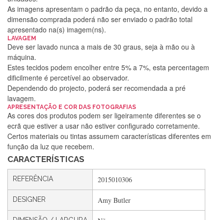
As imagens apresentam o padrão da peça, no entanto, devido a
dimensão comprada poderá não ser enviado o padrão total
apresentado na(s) imagem(ns).
LAVAGEM
Deve ser lavado nunca a mais de 30 graus, seja à mão ou à
máquina.
Estes tecidos podem encolher entre 5% a 7%, esta percentagem
dificilmente é percetível ao observador.
Dependendo do projecto, poderá ser recomendada a pré
lavagem.
Silvia Lopes
APRESENTAÇÃO E COR DAS FOTOGRAFIAS
As cores dos produtos podem ser ligeiramente diferentes se o
Encomenda direitinha. Rapidez e segurança. Volto a
ecrã que estiver a usar não estiver configurado corretamente.
encomendar.
Certos materiais ou tintas assumem características diferentes em
função da luz que recebem.
CARACTERÍSTICAS
Silvia André
REFERÊNCIA
2015010306
Gostei ,Serviço bastante rápido. recomendo
DESIGNER
Amy Butler