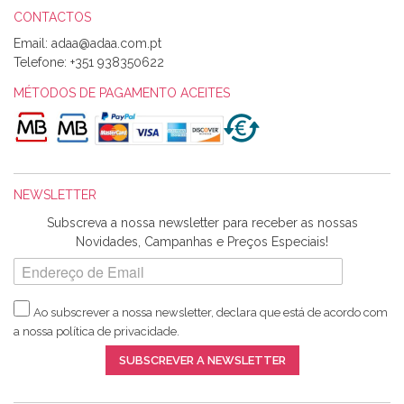
CONTACTOS
Email:
Alexandra Morais
Telefone:
+351 938350622
Olá boa Noite. Os meus tecidos chegaram hoje. Muito
obrigada pelo miminho que dá um jeitaço pras minhas linhas
MÉTODOS DE PAGAMENTO ACEITES
de bordar e não sei o que pões nos tecidos, mas que cheiram
maravilhosamente ... cheiram! :) Muito Obrigada.
NEWSLETTER
Ana Franco
Subscreva a nossa newsletter para receber as nossas
Harita a minha encomenda já chegou. :) Muito obrigada pela
Novidades, Campanhas e Preços Especiais!
rapidez no envio, pela qualidade dos materiais que me
enviaste e pela simpatia de sempre. :)
Ao subscrever a nossa newsletter, declara que está de acordo com
a nossa
política de privacidade
.
Catarina Amaro
SUBSCREVER A NEWSLETTER
5 estrelas. Gosto muito do serviço. A Harita Chotalal é muito
disponível e atenciosa. Os artigos chegam rápido.