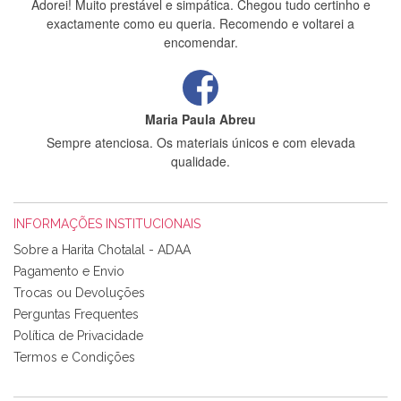
Adorei! Muito prestável e simpática. Chegou tudo certinho e
exactamente como eu queria. Recomendo e voltarei a
encomendar.
Maria Paula Abreu
Sempre atenciosa. Os materiais únicos e com elevada
qualidade.
INFORMAÇÕES INSTITUCIONAIS
Rosa Medeiros
Sobre a Harita Chotalal - ADAA
Tudo chegou em condições, pois os produtos vieram muito
Pagamento e Envio
bem acondicionados. Estou plenamente satisfeita com os
Trocas ou Devoluções
produtos adquiridos. Relativamente à bolsa, tem um tecido
Perguntas Frequentes
com um padrão e cores muito bonitas e a execução está
perfeitíssima. Futuramente penso voltar a comprar na vossa
Política de Privacidade
loja, têm excelentes artigos a um preço muito justo. A
Termos e Condições
expedição da encomenda foi muito rápida.