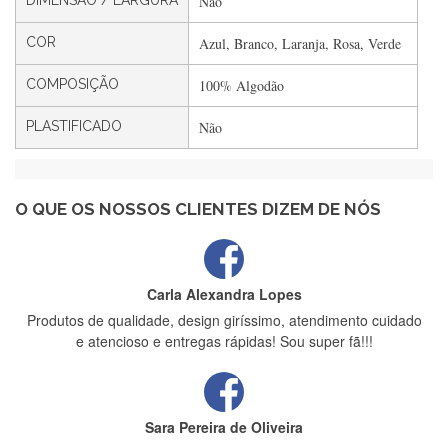
DIMENSÃO / LARGURA
Não
Filipa Freire
Rápido, atendimento 5*. Hoje chegará a segunda encomenda
COR
Azul, Branco, Laranja, Rosa, Verde
feita de muitas certamente❤️
COMPOSIÇÃO
100% Algodão
PLASTIFICADO
Não
Maria Aldeano
Recebi a minha encomenda, rápida entrega e vinha muito
bem protegida para o transporte, muito obrigada , serviço 5
estrelas
O QUE OS NOSSOS CLIENTES DIZEM DE NÓS
Carla Alexandra Lopes
Produtos de qualidade, design giríssimo, atendimento cuidado
e atencioso e entregas rápidas! Sou super fã!!!
Sara Pereira de Oliveira