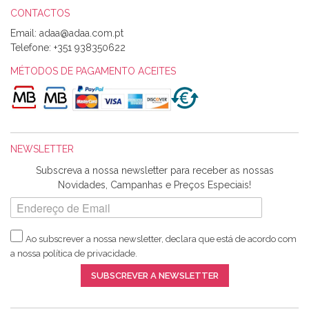
CONTACTOS
Email:
Alexandra Morais
Telefone:
+351 938350622
Olá boa Noite. Os meus tecidos chegaram hoje. Muito
obrigada pelo miminho que dá um jeitaço pras minhas linhas
MÉTODOS DE PAGAMENTO ACEITES
de bordar e não sei o que pões nos tecidos, mas que cheiram
maravilhosamente ... cheiram! :) Muito Obrigada.
NEWSLETTER
Ana Franco
Subscreva a nossa newsletter para receber as nossas
Harita a minha encomenda já chegou. :) Muito obrigada pela
Novidades, Campanhas e Preços Especiais!
rapidez no envio, pela qualidade dos materiais que me
enviaste e pela simpatia de sempre. :)
Ao subscrever a nossa newsletter, declara que está de acordo com
a nossa
política de privacidade
.
Catarina Amaro
SUBSCREVER A NEWSLETTER
5 estrelas. Gosto muito do serviço. A Harita Chotalal é muito
disponível e atenciosa. Os artigos chegam rápido.