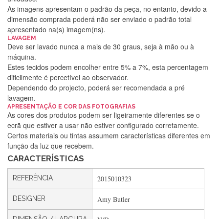
As imagens apresentam o padrão da peça, no entanto, devido a
dimensão comprada poderá não ser enviado o padrão total
apresentado na(s) imagem(ns).
LAVAGEM
Deve ser lavado nunca a mais de 30 graus, seja à mão ou à
máquina.
Estes tecidos podem encolher entre 5% a 7%, esta percentagem
dificilmente é percetível ao observador.
Dependendo do projecto, poderá ser recomendada a pré
lavagem.
Silvia Lopes
APRESENTAÇÃO E COR DAS FOTOGRAFIAS
As cores dos produtos podem ser ligeiramente diferentes se o
Encomenda direitinha. Rapidez e segurança. Volto a
ecrã que estiver a usar não estiver configurado corretamente.
encomendar.
Certos materiais ou tintas assumem características diferentes em
função da luz que recebem.
CARACTERÍSTICAS
Silvia André
REFERÊNCIA
2015010323
Gostei ,Serviço bastante rápido. recomendo
DESIGNER
Amy Butler