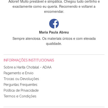
Adorei! Muito prestável e simpática. Chegou tudo certinho e
exactamente como eu queria. Recomendo e voltarei a
encomendar.
Maria Paula Abreu
Sempre atenciosa. Os materiais únicos e com elevada
qualidade.
INFORMAÇÕES INSTITUCIONAIS
Rosa Medeiros
Sobre a Harita Chotalal - ADAA
Tudo chegou em condições, pois os produtos vieram muito
Pagamento e Envio
bem acondicionados. Estou plenamente satisfeita com os
Trocas ou Devoluções
produtos adquiridos. Relativamente à bolsa, tem um tecido
Perguntas Frequentes
com um padrão e cores muito bonitas e a execução está
perfeitíssima. Futuramente penso voltar a comprar na vossa
Política de Privacidade
loja, têm excelentes artigos a um preço muito justo. A
Termos e Condições
expedição da encomenda foi muito rápida.