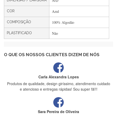
DIMENSÃO / LARGURA
N/D
Filipa Freire
Rápido, atendimento 5*. Hoje chegará a segunda encomenda
COR
Azul
feita de muitas certamente❤️
COMPOSIÇÃO
100% Algodão
PLASTIFICADO
Não
Maria Aldeano
Recebi a minha encomenda, rápida entrega e vinha muito
bem protegida para o transporte, muito obrigada , serviço 5
estrelas
O QUE OS NOSSOS CLIENTES DIZEM DE NÓS
Carla Alexandra Lopes
Produtos de qualidade, design giríssimo, atendimento cuidado
e atencioso e entregas rápidas! Sou super fã!!!
Sara Pereira de Oliveira