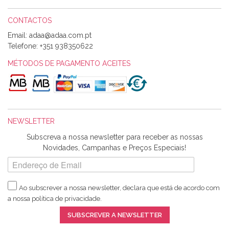
CONTACTOS
Email:
Alexandra Morais
Telefone:
+351 938350622
Olá boa Noite. Os meus tecidos chegaram hoje. Muito
obrigada pelo miminho que dá um jeitaço pras minhas linhas
MÉTODOS DE PAGAMENTO ACEITES
de bordar e não sei o que pões nos tecidos, mas que cheiram
maravilhosamente ... cheiram! :) Muito Obrigada.
NEWSLETTER
Ana Franco
Subscreva a nossa newsletter para receber as nossas
Harita a minha encomenda já chegou. :) Muito obrigada pela
Novidades, Campanhas e Preços Especiais!
rapidez no envio, pela qualidade dos materiais que me
enviaste e pela simpatia de sempre. :)
Ao subscrever a nossa newsletter, declara que está de acordo com
a nossa
política de privacidade
.
Catarina Amaro
SUBSCREVER A NEWSLETTER
5 estrelas. Gosto muito do serviço. A Harita Chotalal é muito