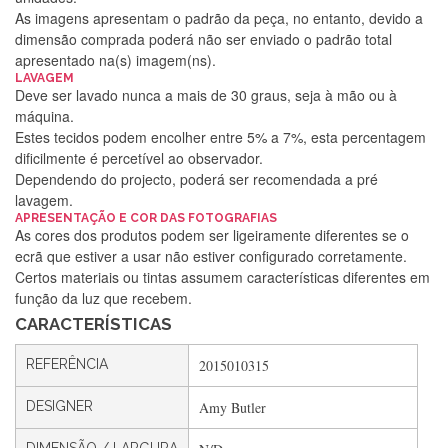
As imagens apresentam o padrão da peça, no entanto, devido a
dimensão comprada poderá não ser enviado o padrão total
apresentado na(s) imagem(ns).
LAVAGEM
Deve ser lavado nunca a mais de 30 graus, seja à mão ou à
máquina.
Estes tecidos podem encolher entre 5% a 7%, esta percentagem
dificilmente é percetível ao observador.
Dependendo do projecto, poderá ser recomendada a pré
lavagem.
APRESENTAÇÃO E COR DAS FOTOGRAFIAS
Silvia Lopes
As cores dos produtos podem ser ligeiramente diferentes se o
ecrã que estiver a usar não estiver configurado corretamente.
Encomenda direitinha. Rapidez e segurança. Volto a
Certos materiais ou tintas assumem características diferentes em
encomendar.
função da luz que recebem.
CARACTERÍSTICAS
Silvia André
REFERÊNCIA
2015010315
Gostei ,Serviço bastante rápido. recomendo
DESIGNER
Amy Butler