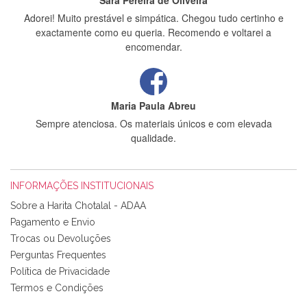
Sara Pereira de Oliveira
Adorei! Muito prestável e simpática. Chegou tudo certinho e
exactamente como eu queria. Recomendo e voltarei a
encomendar.
Maria Paula Abreu
Sempre atenciosa. Os materiais únicos e com elevada
qualidade.
INFORMAÇÕES INSTITUCIONAIS
Rosa Medeiros
Sobre a Harita Chotalal - ADAA
Tudo chegou em condições, pois os produtos vieram muito
Pagamento e Envio
bem acondicionados. Estou plenamente satisfeita com os
Trocas ou Devoluções
produtos adquiridos. Relativamente à bolsa, tem um tecido
Perguntas Frequentes
com um padrão e cores muito bonitas e a execução está
perfeitíssima. Futuramente penso voltar a comprar na vossa
Política de Privacidade
loja, têm excelentes artigos a um preço muito justo. A
Termos e Condições
expedição da encomenda foi muito rápida.