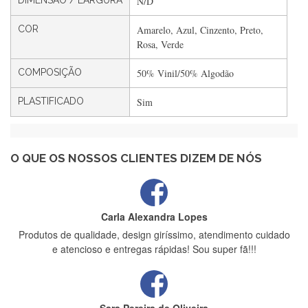
DIMENSÃO / LARGURA
N/D
Filipa Freire
COR
Amarelo, Azul, Cinzento, Preto,
Rápido, atendimento 5*. Hoje chegará a segunda encomenda
Rosa, Verde
feita de muitas certamente❤️
COMPOSIÇÃO
50% Vinil/50% Algodão
PLASTIFICADO
Sim
Maria Aldeano
Recebi a minha encomenda, rápida entrega e vinha muito
bem protegida para o transporte, muito obrigada , serviço 5
estrelas
O QUE OS NOSSOS CLIENTES DIZEM DE NÓS
Carla Alexandra Lopes
Produtos de qualidade, design giríssimo, atendimento cuidado
e atencioso e entregas rápidas! Sou super fã!!!