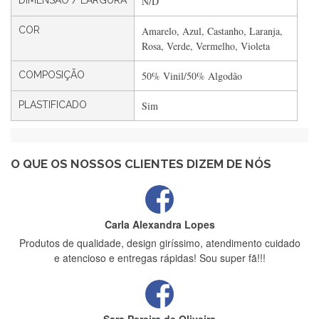
DIMENSÃO / LARGURA
N/D
Filipa Freire
COR
Amarelo, Azul, Castanho, Laranja,
Rápido, atendimento 5*. Hoje chegará a segunda encomenda
Rosa, Verde, Vermelho, Violeta
feita de muitas certamente❤️
COMPOSIÇÃO
50% Vinil/50% Algodão
PLASTIFICADO
Sim
Maria Aldeano
Recebi a minha encomenda, rápida entrega e vinha muito
bem protegida para o transporte, muito obrigada , serviço 5
estrelas
O QUE OS NOSSOS CLIENTES DIZEM DE NÓS
Carla Alexandra Lopes
Produtos de qualidade, design giríssimo, atendimento cuidado
e atencioso e entregas rápidas! Sou super fã!!!