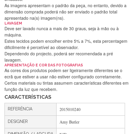
As imagens apresentam o padrão da peça, no entanto, devido a
dimensão comprada poderá não ser enviado o padrão total
apresentado na(s) imagem(ns).
LAVAGEM
Deve ser lavado nunca a mais de 30 graus, seja à mão ou à
máquina.
Estes tecidos podem encolher entre 5% a 7%, esta percentagem
dificilmente é percetível ao observador.
Dependendo do projecto, poderá ser recomendada a pré
lavagem.
APRESENTAÇÃO E COR DAS FOTOGRAFIAS
Silvia Lopes
As cores dos produtos podem ser ligeiramente diferentes se o
ecrã que estiver a usar não estiver configurado corretamente.
Encomenda direitinha. Rapidez e segurança. Volto a
Certos materiais ou tintas assumem características diferentes em
encomendar.
função da luz que recebem.
CARACTERÍSTICAS
Silvia André
REFERÊNCIA
2015010240
Gostei ,Serviço bastante rápido. recomendo
DESIGNER
Amy Butler