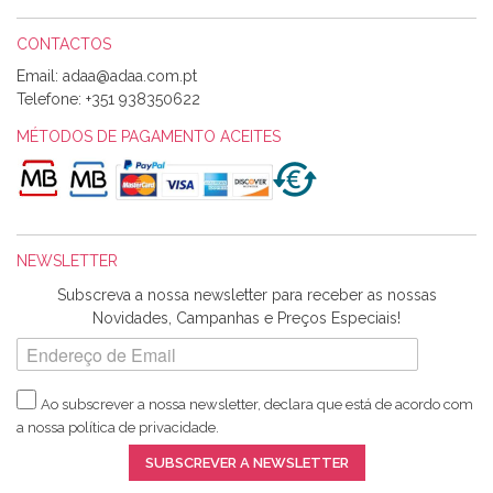
CONTACTOS
Email:
Alexandra Morais
Telefone:
+351 938350622
Olá boa Noite. Os meus tecidos chegaram hoje. Muito
obrigada pelo miminho que dá um jeitaço pras minhas linhas
MÉTODOS DE PAGAMENTO ACEITES
de bordar e não sei o que pões nos tecidos, mas que cheiram
maravilhosamente ... cheiram! :) Muito Obrigada.
NEWSLETTER
Ana Franco
Subscreva a nossa newsletter para receber as nossas
Harita a minha encomenda já chegou. :) Muito obrigada pela
Novidades, Campanhas e Preços Especiais!
rapidez no envio, pela qualidade dos materiais que me
enviaste e pela simpatia de sempre. :)
Ao subscrever a nossa newsletter, declara que está de acordo com
a nossa
política de privacidade
.
Catarina Amaro
SUBSCREVER A NEWSLETTER
5 estrelas. Gosto muito do serviço. A Harita Chotalal é muito