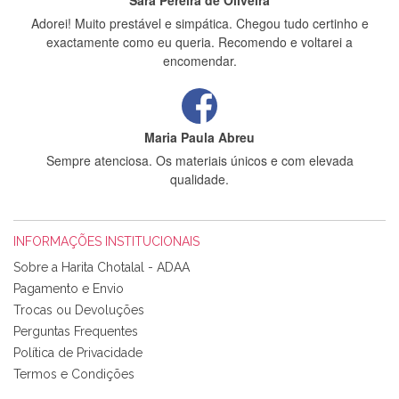
Sara Pereira de Oliveira
Adorei! Muito prestável e simpática. Chegou tudo certinho e
exactamente como eu queria. Recomendo e voltarei a
encomendar.
Maria Paula Abreu
Sempre atenciosa. Os materiais únicos e com elevada
qualidade.
INFORMAÇÕES INSTITUCIONAIS
Rosa Medeiros
Sobre a Harita Chotalal - ADAA
Tudo chegou em condições, pois os produtos vieram muito
Pagamento e Envio
bem acondicionados. Estou plenamente satisfeita com os
Trocas ou Devoluções
produtos adquiridos. Relativamente à bolsa, tem um tecido
Perguntas Frequentes
com um padrão e cores muito bonitas e a execução está
perfeitíssima. Futuramente penso voltar a comprar na vossa
Política de Privacidade
loja, têm excelentes artigos a um preço muito justo. A
Termos e Condições
expedição da encomenda foi muito rápida.