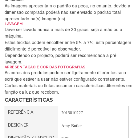
As imagens apresentam o padrão da peça, no entanto, devido a
dimensão comprada poderá não ser enviado o padrão total
apresentado na(s) imagem(ns).
LAVAGEM
Deve ser lavado nunca a mais de 30 graus, seja à mão ou à
máquina.
Estes tecidos podem encolher entre 5% a 7%, esta percentagem
dificilmente é percetível ao observador.
Dependendo do projecto, poderá ser recomendada a pré
lavagem.
Silvia Lopes
APRESENTAÇÃO E COR DAS FOTOGRAFIAS
As cores dos produtos podem ser ligeiramente diferentes se o
Encomenda direitinha. Rapidez e segurança. Volto a
ecrã que estiver a usar não estiver configurado corretamente.
encomendar.
Certos materiais ou tintas assumem características diferentes em
função da luz que recebem.
CARACTERÍSTICAS
Silvia André
REFERÊNCIA
2015010227
Gostei ,Serviço bastante rápido. recomendo
DESIGNER
Amy Butler