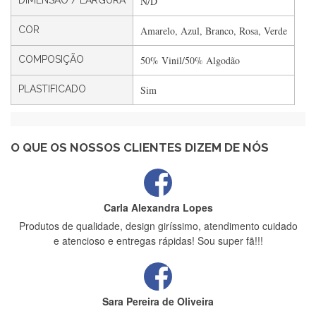
DIMENSÃO / LARGURA
N/D
Filipa Freire
Rápido, atendimento 5*. Hoje chegará a segunda encomenda
COR
Amarelo, Azul, Branco, Rosa, Verde
feita de muitas certamente❤️
COMPOSIÇÃO
50% Vinil/50% Algodão
PLASTIFICADO
Sim
Maria Aldeano
Recebi a minha encomenda, rápida entrega e vinha muito
bem protegida para o transporte, muito obrigada , serviço 5
estrelas
O QUE OS NOSSOS CLIENTES DIZEM DE NÓS
Carla Alexandra Lopes
Produtos de qualidade, design giríssimo, atendimento cuidado
e atencioso e entregas rápidas! Sou super fã!!!
Sara Pereira de Oliveira