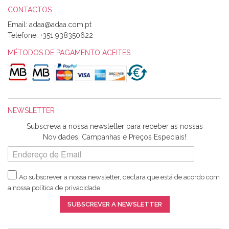
CONTACTOS
Email:
Alexandra Morais
Telefone:
+351 938350622
Olá boa Noite. Os meus tecidos chegaram hoje. Muito
obrigada pelo miminho que dá um jeitaço pras minhas linhas
MÉTODOS DE PAGAMENTO ACEITES
de bordar e não sei o que pões nos tecidos, mas que cheiram
maravilhosamente ... cheiram! :) Muito Obrigada.
NEWSLETTER
Ana Franco
Subscreva a nossa newsletter para receber as nossas
Harita a minha encomenda já chegou. :) Muito obrigada pela
Novidades, Campanhas e Preços Especiais!
rapidez no envio, pela qualidade dos materiais que me
enviaste e pela simpatia de sempre. :)
Ao subscrever a nossa newsletter, declara que está de acordo com
a nossa
política de privacidade
.
Catarina Amaro
SUBSCREVER A NEWSLETTER
5 estrelas. Gosto muito do serviço. A Harita Chotalal é muito
disponível e atenciosa. Os artigos chegam rápido.