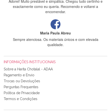
Adorei! Muito prestável e simpática. Chegou tudo certinho e
exactamente como eu queria. Recomendo e voltarei a
encomendar.
Maria Paula Abreu
Sempre atenciosa. Os materiais únicos e com elevada
qualidade.
INFORMAÇÕES INSTITUCIONAIS
Rosa Medeiros
Sobre a Harita Chotalal - ADAA
Tudo chegou em condições, pois os produtos vieram muito
Pagamento e Envio
bem acondicionados. Estou plenamente satisfeita com os
Trocas ou Devoluções
produtos adquiridos. Relativamente à bolsa, tem um tecido
Perguntas Frequentes
com um padrão e cores muito bonitas e a execução está
perfeitíssima. Futuramente penso voltar a comprar na vossa
Política de Privacidade
loja, têm excelentes artigos a um preço muito justo. A
Termos e Condições
expedição da encomenda foi muito rápida.