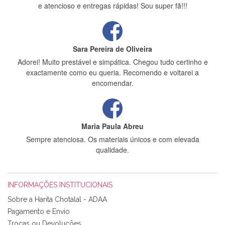
e atencioso e entregas rápidas! Sou super fã!!!
Sara Pereira de Oliveira
Adorei! Muito prestável e simpática. Chegou tudo certinho e
exactamente como eu queria. Recomendo e voltarei a
encomendar.
Maria Paula Abreu
Sempre atenciosa. Os materiais únicos e com elevada
qualidade.
INFORMAÇÕES INSTITUCIONAIS
Rosa Medeiros
Sobre a Harita Chotalal - ADAA
Tudo chegou em condições, pois os produtos vieram muito
Pagamento e Envio
bem acondicionados. Estou plenamente satisfeita com os
Trocas ou Devoluções