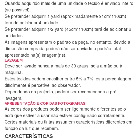
Quando adquirido mais de uma unidade o tecido é enviado inteiro
(se possível).
Se pretender adquirir 1 yard (aproximadamente 91cm*110cm)
terá de adicionar 4 unidade.
Se pretender adquirir 1/2 yard (45cm*110cm) terá de adicionar 2
unidades.
As imagens apresentam o padrão da peça, no entanto, devido a
dimensão comprada poderá não ser enviado o padrão total
apresentado na(s) imagem(ns).
LAVAGEM
Deve ser lavado nunca a mais de 30 graus, seja à mão ou à
máquina.
Estes tecidos podem encolher entre 5% a 7%, esta percentagem
dificilmente é percetível ao observador.
Dependendo do projecto, poderá ser recomendada a pré
lavagem.
Silvia Lopes
APRESENTAÇÃO E COR DAS FOTOGRAFIAS
As cores dos produtos podem ser ligeiramente diferentes se o
Encomenda direitinha. Rapidez e segurança. Volto a
ecrã que estiver a usar não estiver configurado corretamente.
encomendar.
Certos materiais ou tintas assumem características diferentes em
função da luz que recebem.
CARACTERÍSTICAS