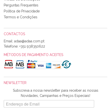
produtos adquiridos. Relativamente à bolsa, tem um tecido
Perguntas Frequentes
com um padrão e cores muito bonitas e a execução está
perfeitíssima. Futuramente penso voltar a comprar na vossa
Política de Privacidade
loja, têm excelentes artigos a um preço muito justo. A
Termos e Condições
expedição da encomenda foi muito rápida.
CONTACTOS
Email:
Alexandra Morais
Telefone:
+351 938350622
Olá boa Noite. Os meus tecidos chegaram hoje. Muito
obrigada pelo miminho que dá um jeitaço pras minhas linhas
MÉTODOS DE PAGAMENTO ACEITES
de bordar e não sei o que pões nos tecidos, mas que cheiram
maravilhosamente ... cheiram! :) Muito Obrigada.
NEWSLETTER
Ana Franco
Subscreva a nossa newsletter para receber as nossas
Harita a minha encomenda já chegou. :) Muito obrigada pela
Novidades, Campanhas e Preços Especiais!
rapidez no envio, pela qualidade dos materiais que me
enviaste e pela simpatia de sempre. :)