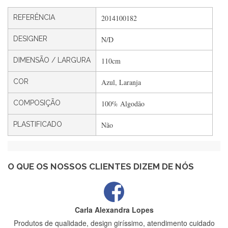
Silvia André
REFERÊNCIA
2014100182
Gostei ,Serviço bastante rápido. recomendo
DESIGNER
N/D
DIMENSÃO / LARGURA
110cm
Filipa Freire
Rápido, atendimento 5*. Hoje chegará a segunda encomenda
COR
Azul, Laranja
feita de muitas certamente❤️
COMPOSIÇÃO
100% Algodão
PLASTIFICADO
Não
Maria Aldeano
Recebi a minha encomenda, rápida entrega e vinha muito
bem protegida para o transporte, muito obrigada , serviço 5
estrelas
O QUE OS NOSSOS CLIENTES DIZEM DE NÓS
Carla Alexandra Lopes
Produtos de qualidade, design giríssimo, atendimento cuidado