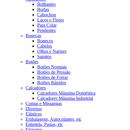
Brilhantes
Borlas
Cabochon
Laços e Flores
Para Colar
Pendentes
Bonecas
Bonecos
Cabelos
Olhos e Narizes
Sapatos
Botões
Botões Normais
Botões de Pressão
Botões de Forrar
Botões Rápidos
Calcadores
Calcadores Máquina Doméstica
Calcadores Máquina Industrial
Contas e Missangas
Diversos
Elásticos
Embalagens, Autocolantes, etc
Entretela, Pastas, etc
Etiquetas