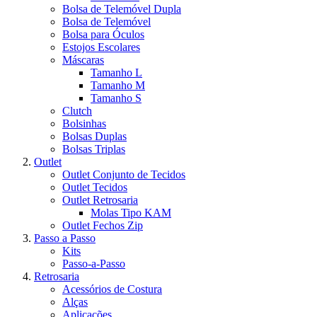
Bolsa de Telemóvel Dupla
Bolsa de Telemóvel
Bolsa para Óculos
Estojos Escolares
Máscaras
Tamanho L
Tamanho M
Tamanho S
Clutch
Bolsinhas
Bolsas Duplas
Bolsas Triplas
Outlet
Outlet Conjunto de Tecidos
Outlet Tecidos
Outlet Retrosaria
Molas Tipo KAM
Outlet Fechos Zip
Passo a Passo
Kits
Passo-a-Passo
Retrosaria
Acessórios de Costura
Alças
Aplicações