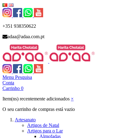
+351 938350622
adaa@adaa.com.pt
Menu
Pesquisa
Conta
Carrinho
0
Item(ns) recentemente adicionados
×
O seu carrinho de compras está vazio
Artesanato
Artigos de Natal
Artigos para o Lar
Almofadas