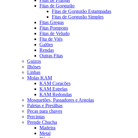
Fitas de Franjas
Fitas de Gorgurão
Fitas de Gorgurão Estampadas
Fitas de Gorgurão Simples
Fitas Gregas
Fitas Pompons
Fitas de Veludo
Fita de Viés
Galões
Rendas
Outras Fitas
Guizos
Ilhóses
Linhas
Molas KAM
KAM Corações
KAM Estrelas
KAM Redondas
Mosquetões, Passadores e Argolas
Paletas e Presilhas
Peças para chaves
Percintas
Prende Chucha
Madeira
Metal