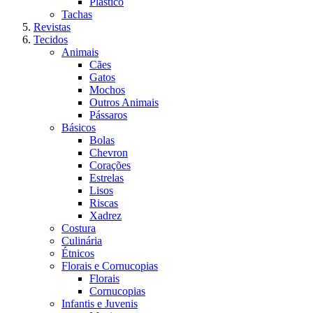
Plástico
Tachas
Revistas
Tecidos
Animais
Cães
Gatos
Mochos
Outros Animais
Pássaros
Básicos
Bolas
Chevron
Corações
Estrelas
Lisos
Riscas
Xadrez
Costura
Culinária
Étnicos
Florais e Cornucopias
Florais
Cornucopias
Infantis e Juvenis